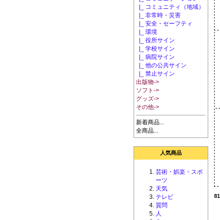
|_ コミュニティ（地域）
|_ 非常時・災害
|_ 安全・セーフティ
|_ 環境
|_ 役所サイン
|_ 学校サイン
|_ 病院サイン
|_ 他の公共サイン
|_ 禁止サイン
出版物->
ソフト->
グッズ->
その他->
新着商品...
全商品...
人気商品
芸術・娯楽・スポ
ーツ
天気
81
テレビ
質問
人