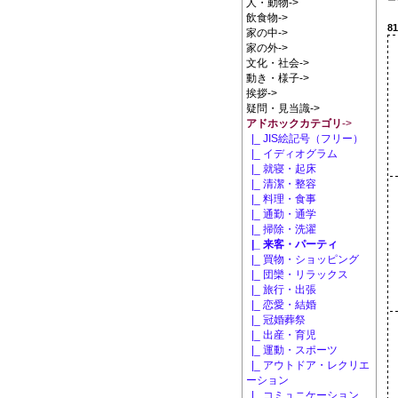
人・動物->
飲食物->
81
家の中->
家の外->
文化・社会->
動き・様子->
挨拶->
疑問・見当識->
アドホックカテゴリ
->
|_ JIS絵記号（フリー）
|_ イディオグラム
|_ 就寝・起床
|_ 清潔・整容
|_ 料理・食事
|_ 通勤・通学
|_ 掃除・洗濯
|_ 来客・パーティ
|_ 買物・ショッピング
|_ 団欒・リラックス
|_ 旅行・出張
|_ 恋愛・結婚
|_ 冠婚葬祭
|_ 出産・育児
|_ 運動・スポーツ
|_ アウトドア・レクリエ
ーション
|_ コミュニケーション