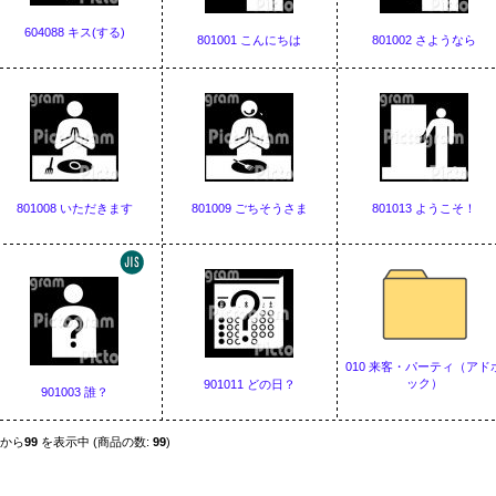
604088 キス(する)
801001 こんにちは
801002 さようなら
801008 いただきます
801009 ごちそうさま
801013 ようこそ！
010 来客・パーティ（アド
ック）
901011 どの日？
901003 誰？
から
99
を表示中 (商品の数:
99
)