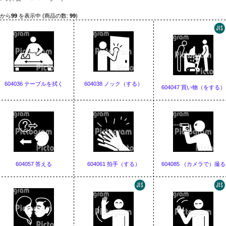
から
99
を表示中 (商品の数:
99
)
604036 テーブルを拭く
604038 ノック（する）
604047 買い物（をする）
604057 答える
604061 拍手（する）
604085 （カメラで）撮る