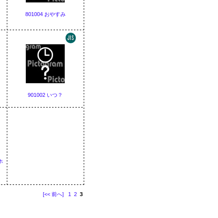
801004 おやすみ
901002 いつ？
ホ
[<< 前へ]
1
2
3