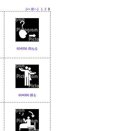
[<< 前へ]
1
2
3
604056 尋ねる
604086 踊る