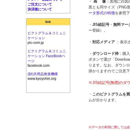
・
画 像
：黒地に白図
ご注文について
黒とも同サイズ（PNG
決済後について
ータ形式の特徴
を参照下
link
・
JIS絵記号
・
無料マー
ー登録）。
ピクトグラム＆コミュニ
ケーション
・
対応メディア
：表示
pic-com.jp
ピクトグラム＆コミュニ
・
ダウンロード枠
：購入
ケーション FaceBookペ
ボタンで選び「Down
ージ
ります。なお、ダウンロ
facebook.com
掛かりますのでご注意下
(財)共用品推進機構
www.kyoyohin.org
※JIS絵記号(無償)の
・
このピクトグラムを買
ムが分かります。
※
データの利用に際しては必