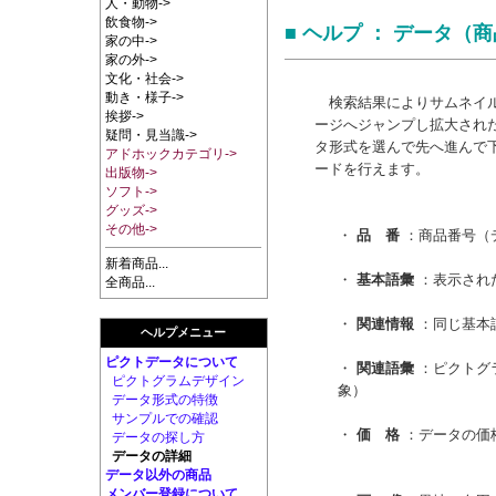
人・動物->
飲食物->
■ ヘルプ ： データ（
家の中->
家の外->
文化・社会->
動き・様子->
検索結果によりサムネイル
挨拶->
ージへジャンプし拡大され
疑問・見当識->
タ形式を選んで先へ進んで下
アドホックカテゴリ->
ードを行えます。
出版物->
ソフト->
グッズ->
その他->
・
品 番
：商品番号（
新着商品...
・
基本語彙
：表示され
全商品...
・
関連情報
：同じ基本
ヘルプメニュー
ピクトデータについて
・
関連語彙
：ピクトグ
ピクトグラムデザイン
象）
データ形式の特徴
サンプルでの確認
・
価 格
：データの価
データの探し方
データの詳細
データ以外の商品
メンバー登録について