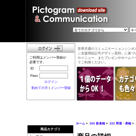
世界共通のコミュニケーションシンボ
ン支援用絵記号デザイン原則」に基づ
ご利用はメンバー登録が
やメニュー、またプレゼンやホームペ
必要です。
てご利用ください。
ID
Pass
ログイン
初めての方
|
メンバー登録
ホーム
>
200 飲食物
>
202 野菜・果物
>
商品カテゴリ