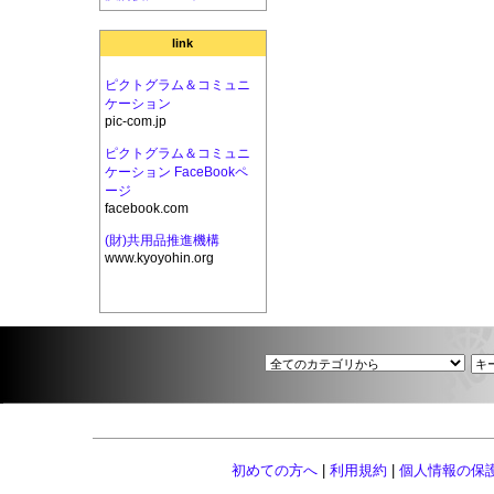
link
ピクトグラム＆コミュニ
ケーション
pic-com.jp
ピクトグラム＆コミュニ
ケーション FaceBookペ
ージ
facebook.com
(財)共用品推進機構
www.kyoyohin.org
初めての方へ
|
利用規約
|
個人情報の保