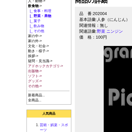
商品の詳細
人・動物->
飲食物
->
|_ 食事・料理
品 番:202004
|_ 野菜・果物
基本語彙:人参（にんじん）
|_ 菓子
関連情報：無し
|_ 飲み物
|_ その他
関連語彙:
野菜
ニンジン
家の中->
価 格：100円
家の外->
文化・社会->
動き・様子->
挨拶->
疑問・見当識->
アドホックカテゴリ->
出版物->
ソフト->
グッズ->
その他->
新着商品...
全商品...
人気商品
芸術・娯楽・スポ
ーツ