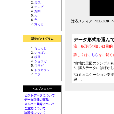
天気
テレビ
質問
人
色
対応メディア:PICBOOK Pic
覚える
新着ピクトグラム
データ形式を選ん
注）各形式の違いは目的
ちょっと
いっぱい
詳しくは
こちら
をご覧く
枝豆
ショウガ
*白地に黒図のシンボル
ワサビ
*ご購入データにはぼか
トウガラシ
ニラ
*コミュニケーション支
録）。
ヘルプメニュー
ピクトデータについて
データ以外の商品
メンバー登録について
ご注文について
決済後について