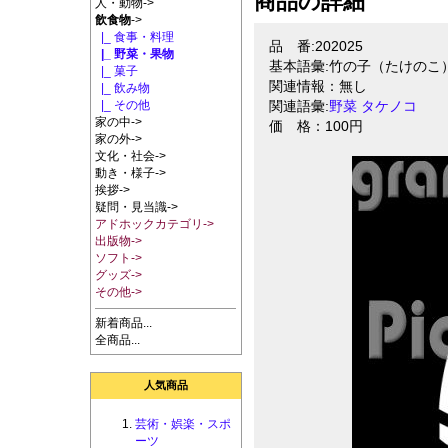
商品の詳細
人・動物->
飲食物
->
|_ 食事・料理
品 番:202025
|_ 野菜・果物
基本語彙:竹の子（たけのこ
|_ 菓子
関連情報：無し
|_ 飲み物
|_ その他
関連語彙:
野菜
タケノコ
家の中->
価 格：100円
家の外->
文化・社会->
動き・様子->
挨拶->
疑問・見当識->
アドホックカテゴリ->
出版物->
ソフト->
グッズ->
その他->
新着商品...
全商品...
人気商品
芸術・娯楽・スポ
ーツ