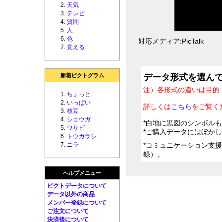
天気
テレビ
質問
人
色
対応メディア:PicTalk
覚える
新着ピクトグラム
データ形式を選ん
注）各形式の違いは目的
ちょっと
いっぱい
詳しくは
こちら
をご覧く
枝豆
ショウガ
*白地に黒図のシンボル
ワサビ
*ご購入データにはぼか
トウガラシ
ニラ
*コミュニケーション支
録）。
ヘルプメニュー
ピクトデータについて
データ以外の商品
メンバー登録について
ご注文について
決済後について