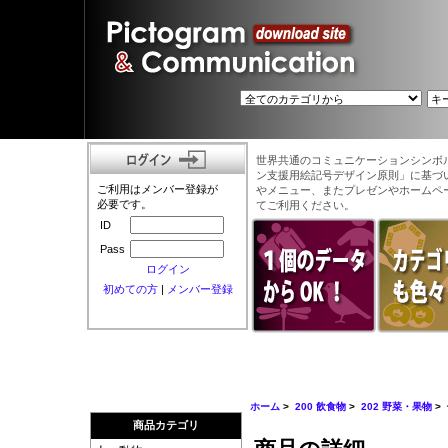
世界共通のコミュニケーションシンボ
ン支援用絵記号デザイン原則」に基づ
ご利用はメンバー登録が
やメニュー、またプレゼンやホームペ
必要です。
てご利用ください。
ID
Pass
ログイン
初めての方
|
メンバー登録
ホーム
>
200 飲食物
>
202 野菜・果物
>
商品カテゴリ