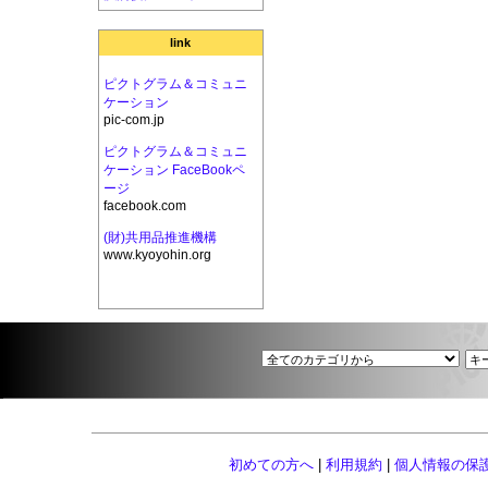
link
ピクトグラム＆コミュニ
ケーション
pic-com.jp
ピクトグラム＆コミュニ
ケーション FaceBookペ
ージ
facebook.com
(財)共用品推進機構
www.kyoyohin.org
初めての方へ
|
利用規約
|
個人情報の保