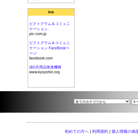
link
ピクトグラム＆コミュニ
ケーション
pic-com.jp
ピクトグラム＆コミュニ
ケーション FaceBookペ
ージ
facebook.com
(財)共用品推進機構
www.kyoyohin.org
初めての方へ
|
利用規約
|
個人情報の保