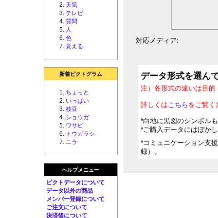
天気
テレビ
質問
人
色
対応メディア:
覚える
新着ピクトグラム
データ形式を選ん
注）各形式の違いは目的
ちょっと
いっぱい
詳しくは
こちら
をご覧く
枝豆
ショウガ
*白地に黒図のシンボル
ワサビ
*ご購入データにはぼか
トウガラシ
ニラ
*コミュニケーション支
録）。
ヘルプメニュー
ピクトデータについて
データ以外の商品
メンバー登録について
ご注文について
決済後について