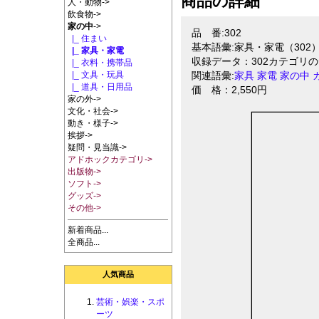
商品の詳細
人・動物->
飲食物->
家の中
->
品 番:302
|_ 住まい
基本語彙:家具・家電（302
|_ 家具・家電
収録データ：302カテゴリ
|_ 衣料・携帯品
|_ 文具・玩具
関連語彙:
家具
家電
家の中
|_ 道具・日用品
価 格：2,550円
家の外->
文化・社会->
動き・様子->
挨拶->
疑問・見当識->
アドホックカテゴリ->
出版物->
ソフト->
グッズ->
その他->
新着商品...
全商品...
人気商品
芸術・娯楽・スポ
ーツ