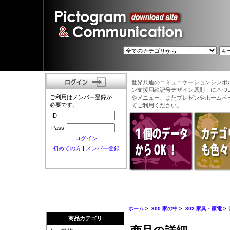
世界共通のコミュニケーションシンボ
ン支援用絵記号デザイン原則」に基づ
ご利用はメンバー登録が
やメニュー、またプレゼンやホームペ
必要です。
てご利用ください。
ID
Pass
ログイン
初めての方
|
メンバー登録
ホーム
>
300 家の中
>
302 家具・家電
>
商品カテゴリ