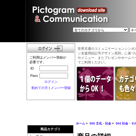
世界共通のコミュニケーションシンボ
ン支援用絵記号デザイン原則」に基づ
ご利用はメンバー登録が
やメニュー、またプレゼンやホームペ
必要です。
てご利用ください。
ID
Pass
ログイン
初めての方
|
メンバー登録
ホーム
>
500 文化・社会
>
504 社会・そ
商品カテゴリ