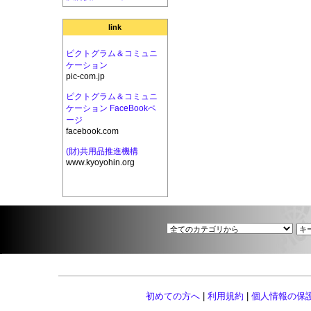
link
ピクトグラム＆コミュニ
ケーション
pic-com.jp
ピクトグラム＆コミュニ
ケーション FaceBookペ
ージ
facebook.com
(財)共用品推進機構
www.kyoyohin.org
初めての方へ
|
利用規約
|
個人情報の保