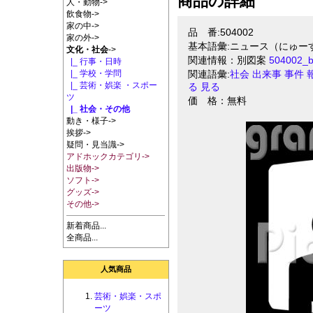
商品の詳細
人・動物->
飲食物->
家の中->
品 番:504002
家の外->
基本語彙:ニュース（にゅー
文化・社会
->
関連情報：別図案
504002
|_ 行事・日時
|_ 学校・学問
関連語彙:
社会
出来事
事件
|_ 芸術・娯楽 ・スポー
る
見る
ツ
価 格：無料
|_ 社会・その他
動き・様子->
挨拶->
疑問・見当識->
アドホックカテゴリ->
出版物->
ソフト->
グッズ->
その他->
新着商品...
全商品...
人気商品
芸術・娯楽・スポ
ーツ