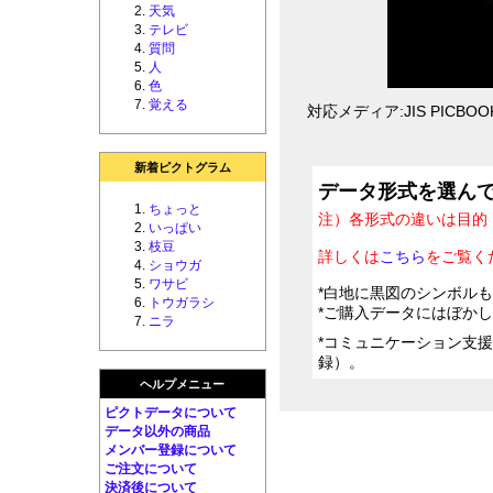
天気
テレビ
質問
人
色
覚える
対応メディア:JIS PICBOOK 
新着ピクトグラム
データ形式を選ん
ちょっと
注）各形式の違いは目的
いっぱい
枝豆
詳しくは
こちら
をご覧く
ショウガ
ワサビ
*白地に黒図のシンボル
トウガラシ
*ご購入データにはぼか
ニラ
*コミュニケーション支
録）。
ヘルプメニュー
ピクトデータについて
データ以外の商品
メンバー登録について
ご注文について
決済後について