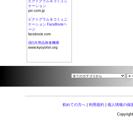
ピクトグラム＆コミュニ
ケーション
pic-com.jp
ピクトグラム＆コミュニ
ケーション FaceBookペ
ージ
facebook.com
(財)共用品推進機構
www.kyoyohin.org
初めての方へ
|
利用規約
|
個人情報の保
Copyright