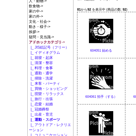
人・動物->
飲食物->
81
から
92
を表示中 (商品の数:
92
)
家の中->
家の外->
文化・社会->
動き・様子->
挨拶->
疑問・見当識->
アドホックカテゴリ
->
|_ JIS絵記号（フリー）
604051 始める
|_ イディオグラム
|_ 就寝・起床
|_ 清潔・整容
|_ 料理・食事
|_ 通勤・通学
|_ 掃除・洗濯
|_ 来客・パーティ
|_ 買物・ショッピング
|_ 団欒・リラックス
604061 拍手（する）
6
|_ 旅行・出張
|_ 恋愛・結婚
|_ 冠婚葬祭
|_ 出産・育児
|_ 運動・スポーツ
|_ アウトドア・レクリエ
ーション
|_ コミュニケーション