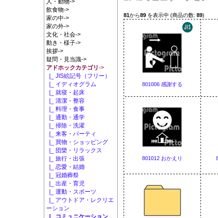
人・動物->
飲食物->
81
から
89
を表示中 (商品の数:
89
)
家の中->
家の外->
文化・社会->
動き・様子->
挨拶->
疑問・見当識->
アドホックカテゴリ
->
|_ JIS絵記号（フリー）
|_ イディオグラム
801006 感謝する
|_ 就寝・起床
|_ 清潔・整容
|_ 料理・食事
|_ 通勤・通学
|_ 掃除・洗濯
|_ 来客・パーティ
|_ 買物・ショッピング
|_ 団欒・リラックス
801012 おかえり
|_ 旅行・出張
|_ 恋愛・結婚
|_ 冠婚葬祭
|_ 出産・育児
|_ 運動・スポーツ
|_ アウトドア・レクリエ
ーション
|_ コミュニケーション