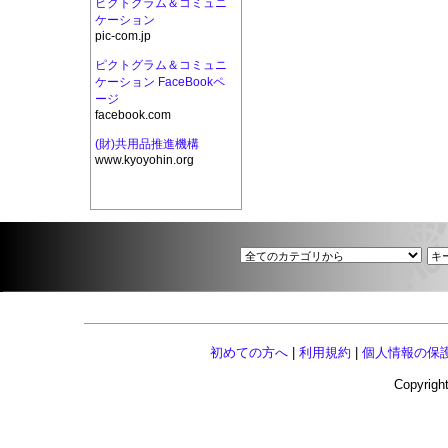
ピクトグラム＆コミュニ
ケーション
pic-com.jp
ピクトグラム＆コミュニ
ケーション FaceBookペ
ージ
facebook.com
(財)共用品推進機構
www.kyoyohin.org
初めての方へ
|
利用規約
|
個人情報の保
Copyright