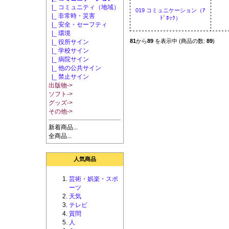
|_ コミュニティ（地域）
019 コミュニケーション（ｱ
|_ 非常時・災害
ﾄﾞﾎｯｸ）
|_ 安全・セーフティ
|_ 環境
81
から
89
を表示中 (商品の数:
89
)
|_ 役所サイン
|_ 学校サイン
|_ 病院サイン
|_ 他の公共サイン
|_ 禁止サイン
出版物->
ソフト->
グッズ->
その他->
新着商品...
全商品...
人気商品
芸術・娯楽・スポ
ーツ
天気
テレビ
質問
人