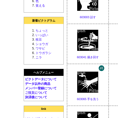
色
覚える
603003 話す
新着ピクトグラム
ちょっと
いっぱい
枝豆
ショウガ
ワサビ
トウガラシ
603041 掻き回す
ニラ
ヘルプメニュー
ピクトデータについて
データ以外の商品
メンバー登録について
ご注文について
決済後について
603065 手を洗う
link