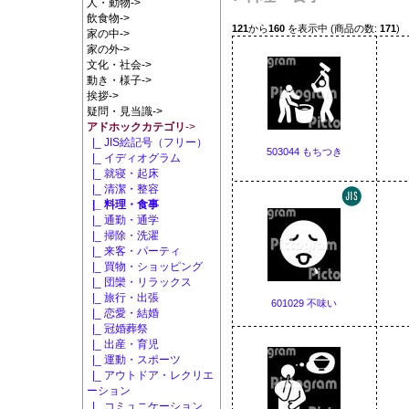
人・動物->
飲食物->
121
から
160
を表示中 (商品の数:
171
)
家の中->
家の外->
文化・社会->
動き・様子->
挨拶->
疑問・見当識->
アドホックカテゴリ
->
|_ JIS絵記号（フリー）
503044 もちつき
|_ イディオグラム
|_ 就寝・起床
|_ 清潔・整容
|_ 料理・食事
|_ 通勤・通学
|_ 掃除・洗濯
|_ 来客・パーティ
|_ 買物・ショッピング
|_ 団欒・リラックス
|_ 旅行・出張
601029 不味い
|_ 恋愛・結婚
|_ 冠婚葬祭
|_ 出産・育児
|_ 運動・スポーツ
|_ アウトドア・レクリエ
ーション
|_ コミュニケーション