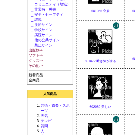
|_ コミュニティ（地域）
|_ 非常時・災害
601035 空腹
6
|_ 安全・セーフティ
|_ 環境
|_ 役所サイン
|_ 学校サイン
|_ 病院サイン
|_ 他の公共サイン
|_ 禁止サイン
出版物->
ソフト->
6
グッズ->
601072 吐き気がする
その他->
新着商品...
全商品...
人気商品
芸術・娯楽・スポ
602069 美しい
ーツ
天気
テレビ
質問
人