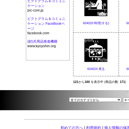
ピクトグラム＆コミュニ
ケーション
pic-com.jp
ピクトグラム＆コミュニ
604020 料理(する)
6
ケーション FaceBookペ
ージ
facebook.com
(財)共用品推進機構
www.kyoyohin.org
604024 煮る
6
121
から
160
を表示中 (商品の数:
171
)
初めての方へ
|
利用規約
|
個人情報の保