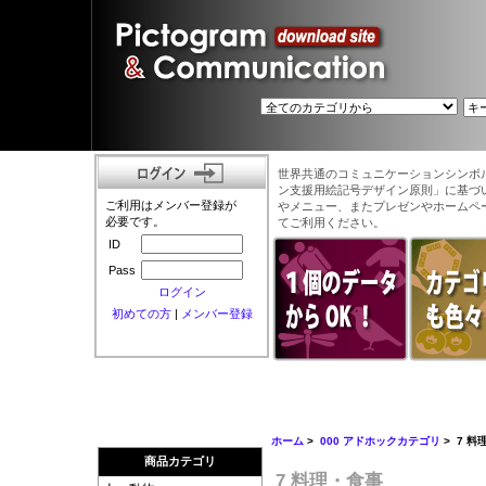
世界共通のコミュニケーションシンボ
ン支援用絵記号デザイン原則」に基づ
ご利用はメンバー登録が
やメニュー、またプレゼンやホームペ
必要です。
てご利用ください。
ID
Pass
ログイン
初めての方
|
メンバー登録
ホーム
>
000 アドホックカテゴリ
> 7 料
商品カテゴリ
7 料理・食事