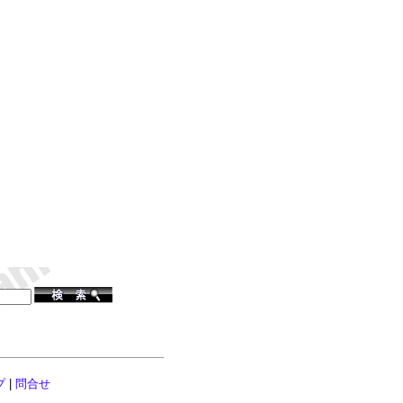
プ
|
問合せ