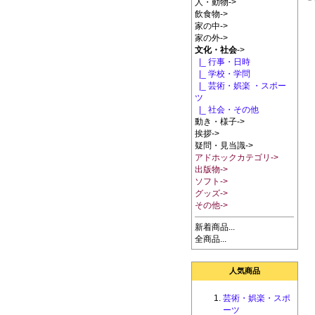
人・動物->
飲食物->
家の中->
家の外->
文化・社会
->
|_ 行事・日時
|_ 学校・学問
|_ 芸術・娯楽 ・スポー
ツ
|_ 社会・その他
動き・様子->
挨拶->
疑問・見当識->
アドホックカテゴリ->
出版物->
ソフト->
グッズ->
その他->
新着商品...
全商品...
人気商品
芸術・娯楽・スポ
ーツ