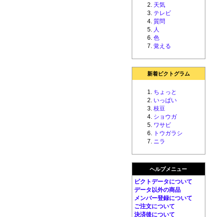
天気
テレビ
質問
人
色
覚える
新着ピクトグラム
ちょっと
いっぱい
枝豆
ショウガ
ワサビ
トウガラシ
ニラ
ヘルプメニュー
ピクトデータについて
データ以外の商品
メンバー登録について
ご注文について
決済後について