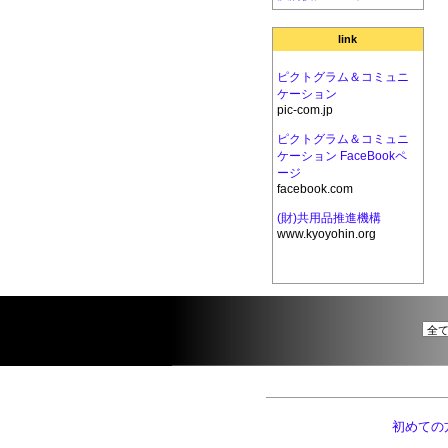
link
ピクトグラム＆コミュニ
ケーション
pic-com.jp
ピクトグラム＆コミュニ
ケーション FaceBookペ
ージ
facebook.com
(財)共用品推進機構
www.kyoyohin.org
初めての