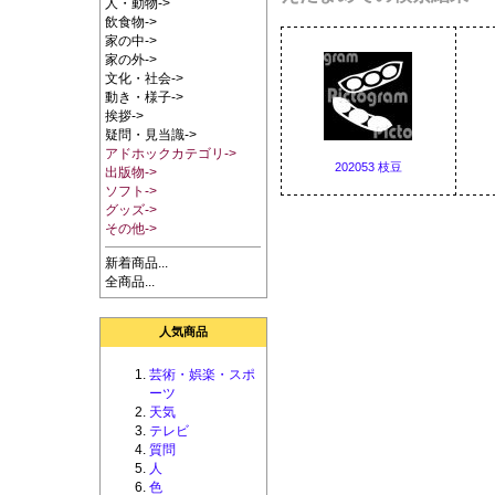
人・動物->
飲食物->
家の中->
家の外->
文化・社会->
動き・様子->
挨拶->
疑問・見当識->
アドホックカテゴリ->
202053 枝豆
出版物->
ソフト->
グッズ->
その他->
新着商品...
全商品...
人気商品
芸術・娯楽・スポ
ーツ
天気
テレビ
質問
人
色