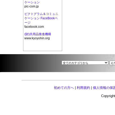
ケーション
pic-com.jp
ピクトグラム＆コミュニ
ケーション FaceBookペ
ージ
facebook.com
(財)共用品推進機構
www.kyoyohin.org
初めての方へ
|
利用規約
|
個人情報の保
Copyright