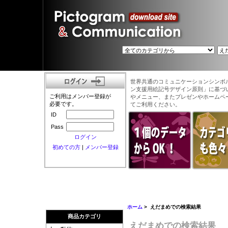
世界共通のコミュニケーションシンボ
ン支援用絵記号デザイン原則」に基づ
ご利用はメンバー登録が
やメニュー、またプレゼンやホームペ
必要です。
てご利用ください。
ID
Pass
ログイン
初めての方
|
メンバー登録
ホーム
> えだまめでの検索結果
商品カテゴリ
えだまめでの検索結果