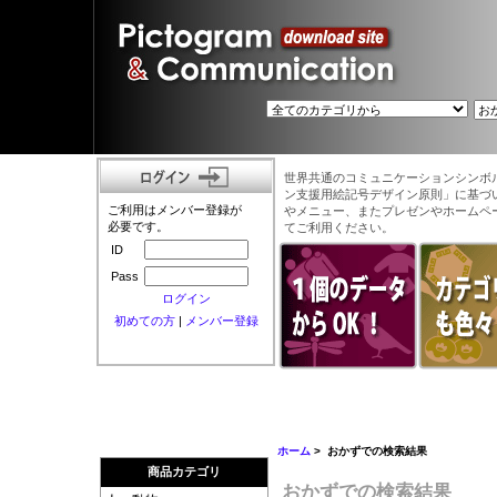
世界共通のコミュニケーションシンボ
ン支援用絵記号デザイン原則」に基づ
ご利用はメンバー登録が
やメニュー、またプレゼンやホームペ
必要です。
てご利用ください。
ID
Pass
ログイン
初めての方
|
メンバー登録
ホーム
> おかずでの検索結果
商品カテゴリ
おかずでの検索結果