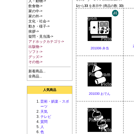
人・動物->
1
から
33
を表示中 (商品の数:
33
)
飲食物->
家の中->
家の外->
文化・社会->
動き・様子->
挨拶->
疑問・見当識->
アドホックカテゴリ->
出版物->
201006 弁当
ソフト->
グッズ->
その他->
新着商品...
全商品...
人気商品
201030 おでん
芸術・娯楽・スポ
ーツ
天気
テレビ
質問
人
色