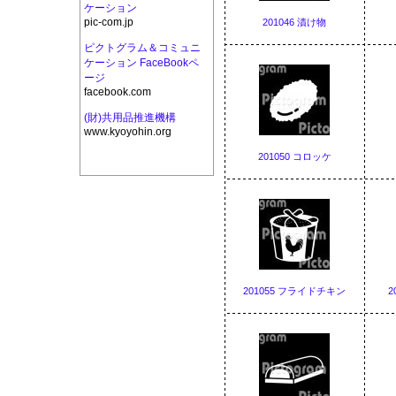
ケーション
pic-com.jp
201046 漬け物
ピクトグラム＆コミュニ
ケーション FaceBookペ
ージ
facebook.com
(財)共用品推進機構
www.kyoyohin.org
201050 コロッケ
201055 フライドチキン
2