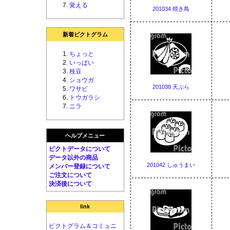
覚える
201034 焼き鳥
新着ピクトグラム
ちょっと
いっぱい
枝豆
ショウガ
201038 天ぷら
ワサビ
トウガラシ
ニラ
ヘルプメニュー
ピクトデータについて
データ以外の商品
201042 しゅうまい
メンバー登録について
ご注文について
決済後について
link
ピクトグラム＆コミュニ