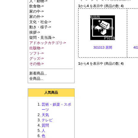
人・動物->
1
から
4
を表示中 (商品の数:
4
)
飲食物->
家の中->
家の外->
文化・社会->
動き・様子->
挨拶->
疑問・見当識->
アドホックカテゴリ->
301013 居間
4
出版物->
ソフト->
グッズ->
1
から
4
を表示中 (商品の数:
4
)
その他->
新着商品...
全商品...
人気商品
芸術・娯楽・スポ
ーツ
天気
テレビ
質問
人
色