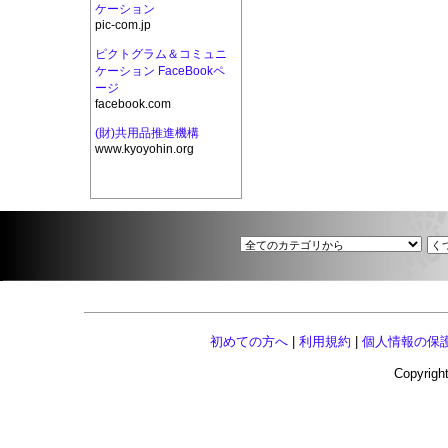
ケーション
pic-com.jp
ピクトグラム＆コミュニ
ケーション FaceBookペ
ージ
facebook.com
(財)共用品推進機構
www.kyoyohin.org
初めての方へ
|
利用規約
|
個人情報の保
Copyright