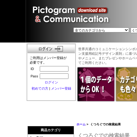
世界共通のコミュニケーションシンボ
ン支援用絵記号デザイン原則」に基づ
ご利用はメンバー登録が
やメニュー、またプレゼンやホームペ
必要です。
てご利用ください。
ID
Pass
ログイン
初めての方
|
メンバー登録
ホーム
> くつろぐでの検索結果
商品カテゴリ
くつろぐでの検索結果