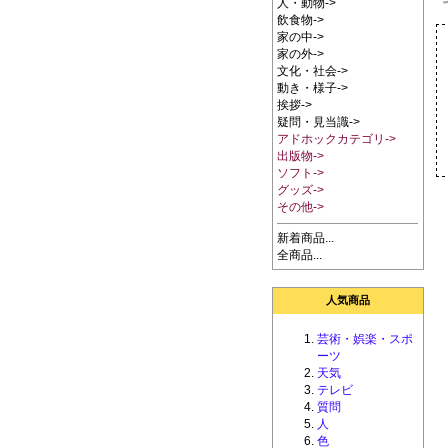
人・動物->
飲食物->
家の中->
家の外->
文化・社会->
動き・様子->
挨拶->
疑問・見当識->
アドホックカテゴリ->
出版物->
ソフト->
グッズ->
その他->
新着商品...
全商品...
人気商品
芸術・娯楽・スポ
ーツ
天気
テレビ
質問
人
色