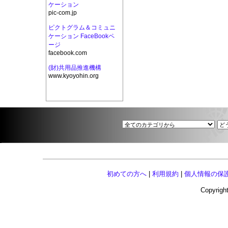
ケーション
pic-com.jp
ピクトグラム＆コミュニ
ケーション FaceBookペ
ージ
facebook.com
(財)共用品推進機構
www.kyoyohin.org
初めての方へ
|
利用規約
|
個人情報の保
Copyright