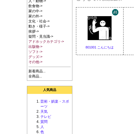
人・動物->
飲食物->
家の中->
家の外->
文化・社会->
動き・様子->
挨拶->
疑問・見当識->
アドホックカテゴリ->
出版物->
801001 こんにちは
ソフト->
グッズ->
その他->
新着商品...
全商品...
人気商品
芸術・娯楽・スポ
ーツ
天気
テレビ
質問
人
色