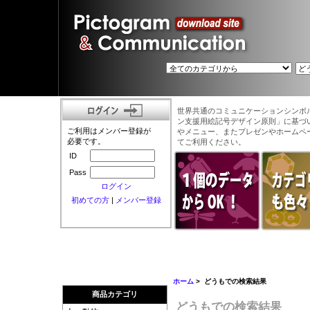
世界共通のコミュニケーションシンボ
ン支援用絵記号デザイン原則」に基づ
ご利用はメンバー登録が
やメニュー、またプレゼンやホームペ
必要です。
てご利用ください。
ID
Pass
ログイン
初めての方
|
メンバー登録
ホーム
> どうもでの検索結果
商品カテゴリ
どうもでの検索結果