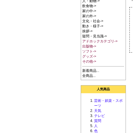
人・動物->
飲食物->
家の中->
家の外->
文化・社会->
動き・様子->
挨拶->
疑問・見当識->
アドホックカテゴリ->
出版物->
ソフト->
グッズ->
その他->
新着商品...
全商品...
人気商品
芸術・娯楽・スポ
ーツ
天気
テレビ
質問
人
色