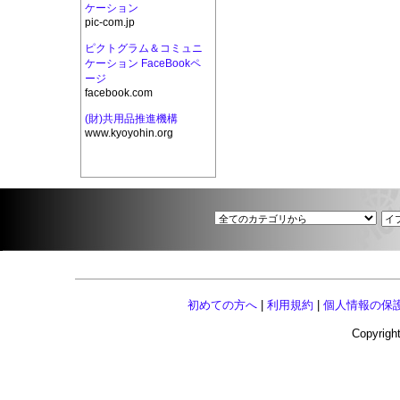
ケーション
pic-com.jp
ピクトグラム＆コミュニ
ケーション FaceBookペ
ージ
facebook.com
(財)共用品推進機構
www.kyoyohin.org
初めての方へ
|
利用規約
|
個人情報の保
Copyright