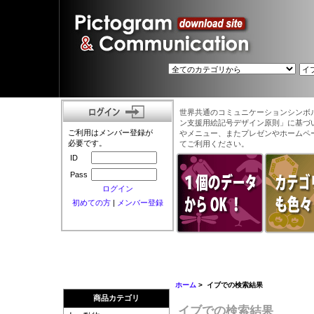
世界共通のコミュニケーションシンボ
ン支援用絵記号デザイン原則」に基づ
ご利用はメンバー登録が
やメニュー、またプレゼンやホームペ
必要です。
てご利用ください。
ID
Pass
ログイン
初めての方
|
メンバー登録
ホーム
> イブでの検索結果
商品カテゴリ
イブでの検索結果