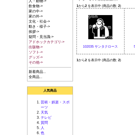
人・動物->
1
から
2
を表示中 (商品の数:
2
)
飲食物->
家の中->
家の外->
文化・社会->
動き・様子->
挨拶->
疑問・見当識->
アドホックカテゴリ->
102035 サンタクロース
出版物->
ソフト->
グッズ->
1
から
2
を表示中 (商品の数:
2
)
その他->
新着商品...
全商品...
人気商品
芸術・娯楽・スポ
ーツ
天気
テレビ
質問
人
色