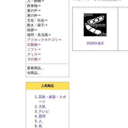
人・動物->
飲食物->
家の中->
家の外->
文化・社会->
動き・様子->
挨拶->
疑問・見当識->
アドホックカテゴリ->
202053 枝豆
出版物->
ソフト->
グッズ->
その他->
新着商品...
全商品...
人気商品
芸術・娯楽・スポ
ーツ
天気
テレビ
質問
人
色