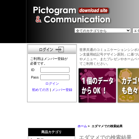
世界共通のコミュニケーションシンボ
ン支援用絵記号デザイン原則」に基づ
ご利用はメンバー登録が
やメニュー、またプレゼンやホームペ
必要です。
てご利用ください。
ID
Pass
ログイン
初めての方
|
メンバー登録
ホーム
> エダマメでの検索結果
商品カテゴリ
エダマメでの検索結果