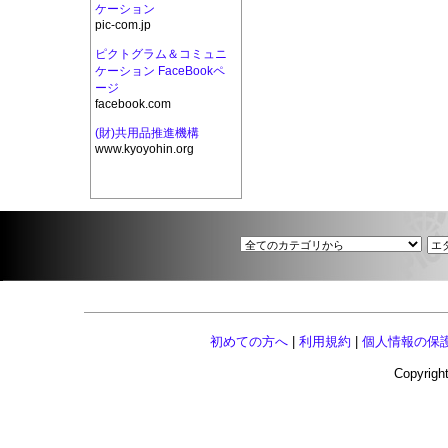
ケーション
pic-com.jp
ピクトグラム＆コミュニ
ケーション FaceBookペ
ージ
facebook.com
(財)共用品推進機構
www.kyoyohin.org
初めての方へ
|
利用規約
|
個人情報の保
Copyright