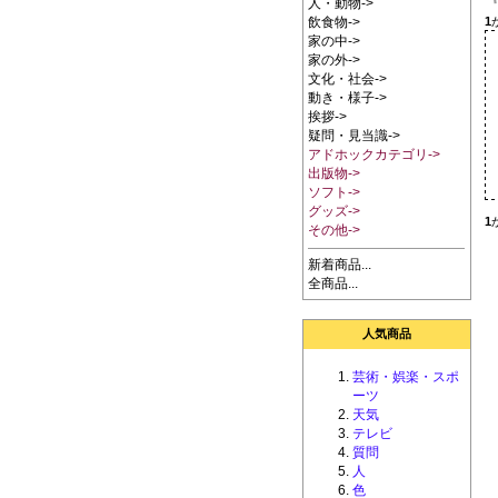
人・動物->
1
飲食物->
家の中->
家の外->
文化・社会->
動き・様子->
挨拶->
疑問・見当識->
アドホックカテゴリ->
出版物->
ソフト->
グッズ->
1
その他->
新着商品...
全商品...
人気商品
芸術・娯楽・スポ
ーツ
天気
テレビ
質問
人
色