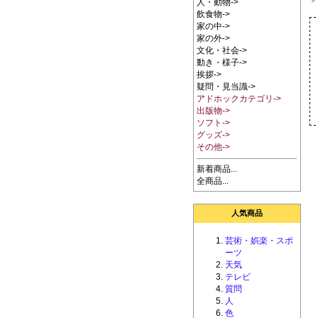
人・動物->
飲食物->
家の中->
家の外->
文化・社会->
動き・様子->
挨拶->
疑問・見当識->
アドホックカテゴリ->
出版物->
ソフト->
グッズ->
その他->
新着商品...
全商品...
人気商品
芸術・娯楽・スポ
ーツ
天気
テレビ
質問
人
色