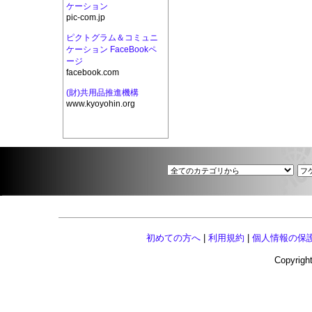
ケーション
pic-com.jp
ピクトグラム＆コミュニ
ケーション FaceBookペ
ージ
facebook.com
(財)共用品推進機構
www.kyoyohin.org
初めての方へ
|
利用規約
|
個人情報の保
Copyright