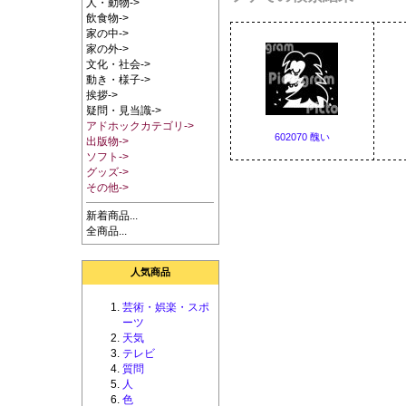
人・動物->
飲食物->
家の中->
家の外->
文化・社会->
動き・様子->
挨拶->
疑問・見当識->
アドホックカテゴリ->
602070 醜い
出版物->
ソフト->
グッズ->
その他->
新着商品...
全商品...
人気商品
芸術・娯楽・スポ
ーツ
天気
テレビ
質問
人
色