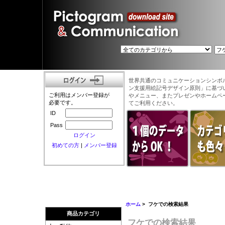
世界共通のコミュニケーションシンボ
ン支援用絵記号デザイン原則」に基づ
ご利用はメンバー登録が
やメニュー、またプレゼンやホームペ
必要です。
てご利用ください。
ID
Pass
ログイン
初めての方
|
メンバー登録
ホーム
> フケでの検索結果
商品カテゴリ
フケでの検索結果