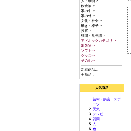
人・動物->
飲食物->
家の中->
家の外->
文化・社会->
動き・様子->
挨拶->
疑問・見当識->
アドホックカテゴリ->
出版物->
ソフト->
グッズ->
その他->
新着商品...
全商品...
人気商品
芸術・娯楽・スポ
ーツ
天気
テレビ
質問
人
色