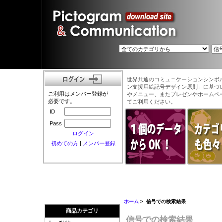
世界共通のコミュニケーションシンボ
ン支援用絵記号デザイン原則」に基づ
ご利用はメンバー登録が
やメニュー、またプレゼンやホームペ
必要です。
てご利用ください。
ID
Pass
ログイン
初めての方
|
メンバー登録
ホーム
> 信号での検索結果
商品カテゴリ
信号での検索結果