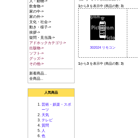
人・動物->
1
から
3
を表示中 (商品の数:
3
)
飲食物->
家の中->
家の外->
文化・社会->
動き・様子->
挨拶->
疑問・見当識->
アドホックカテゴリ->
302024 リモコン
出版物->
ソフト->
グッズ->
1
から
3
を表示中 (商品の数:
3
)
その他->
新着商品...
全商品...
人気商品
芸術・娯楽・スポ
ーツ
天気
テレビ
質問
人
色