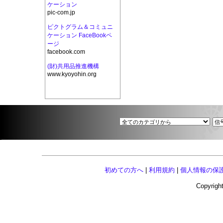
ケーション
pic-com.jp
ピクトグラム＆コミュニ
ケーション FaceBookペ
ージ
facebook.com
(財)共用品推進機構
www.kyoyohin.org
初めての方へ
|
利用規約
|
個人情報の保
Copyright