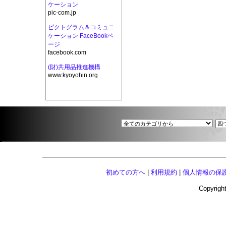
ケーション
pic-com.jp
ピクトグラム＆コミュニ
ケーション FaceBookペ
ージ
facebook.com
(財)共用品推進機構
www.kyoyohin.org
初めての方へ
|
利用規約
|
個人情報の保
Copyright