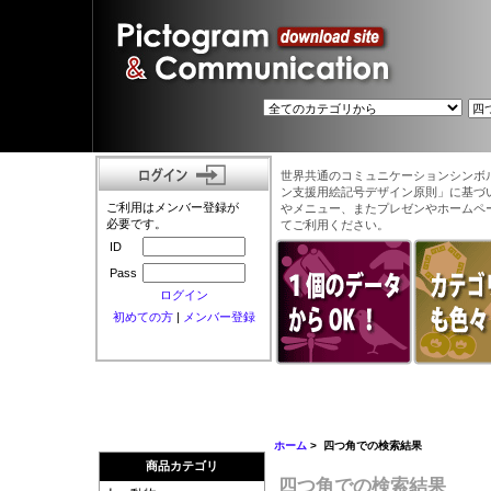
世界共通のコミュニケーションシンボ
ン支援用絵記号デザイン原則」に基づ
ご利用はメンバー登録が
やメニュー、またプレゼンやホームペ
必要です。
てご利用ください。
ID
Pass
ログイン
初めての方
|
メンバー登録
ホーム
> 四つ角での検索結果
商品カテゴリ
四つ角での検索結果