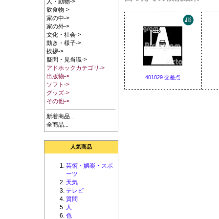
人・動物->
飲食物->
家の中->
家の外->
文化・社会->
動き・様子->
挨拶->
疑問・見当識->
アドホックカテゴリ->
出版物->
401029 交差点
ソフト->
グッズ->
その他->
新着商品...
全商品...
人気商品
芸術・娯楽・スポ
ーツ
天気
テレビ
質問
人
色