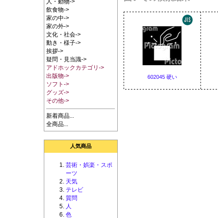
人・動物->
飲食物->
家の中->
家の外->
文化・社会->
動き・様子->
挨拶->
疑問・見当識->
アドホックカテゴリ->
出版物->
602045 硬い
ソフト->
グッズ->
その他->
新着商品...
全商品...
人気商品
芸術・娯楽・スポ
ーツ
天気
テレビ
質問
人
色