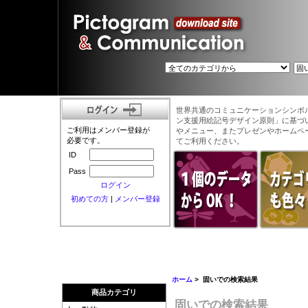
世界共通のコミュニケーションシンボ
ン支援用絵記号デザイン原則」に基づ
ご利用はメンバー登録が
やメニュー、またプレゼンやホームペ
必要です。
てご利用ください。
ID
Pass
ログイン
初めての方
|
メンバー登録
ホーム
> 固いでの検索結果
商品カテゴリ
固いでの検索結果