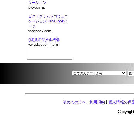
ケーション
pic-com.jp
ピクトグラム＆コミュニ
ケーション FaceBookペ
ージ
facebook.com
(財)共用品推進機構
www.kyoyohin.org
初めての方へ
|
利用規約
|
個人情報の保
Copyright