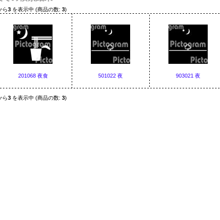
から
3
を表示中 (商品の数:
3
)
201068 夜食
501022 夜
903021 夜
から
3
を表示中 (商品の数:
3
)