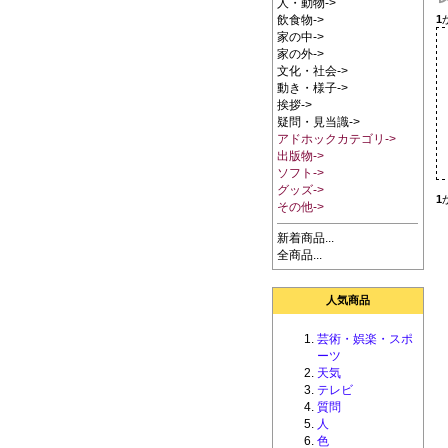
人・動物->
1
飲食物->
家の中->
家の外->
文化・社会->
動き・様子->
挨拶->
疑問・見当識->
アドホックカテゴリ->
出版物->
ソフト->
グッズ->
1
その他->
新着商品...
全商品...
人気商品
芸術・娯楽・スポ
ーツ
天気
テレビ
質問
人
色