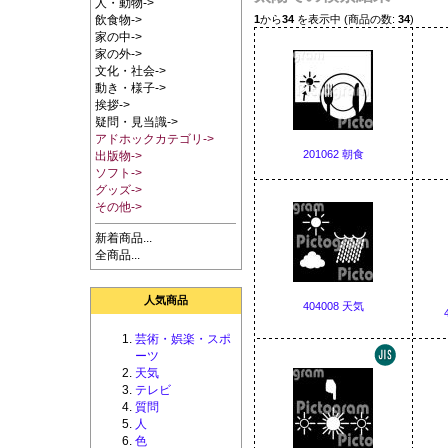
人・動物->
1
から
34
を表示中 (商品の数:
34
)
飲食物->
家の中->
家の外->
文化・社会->
動き・様子->
挨拶->
疑問・見当識->
アドホックカテゴリ->
201062 朝食
出版物->
ソフト->
グッズ->
その他->
新着商品...
全商品...
人気商品
404008 天気
芸術・娯楽・スポ
ーツ
天気
テレビ
質問
人
色