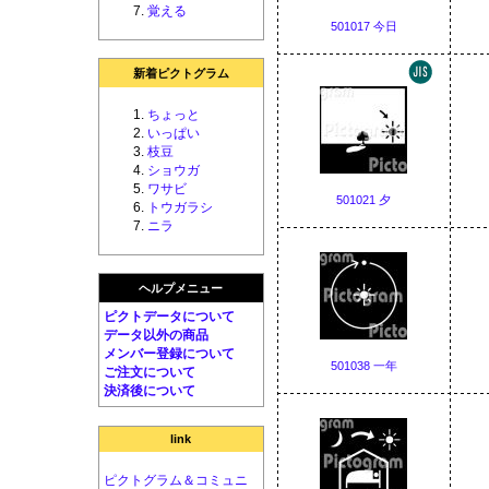
覚える
501017 今日
新着ピクトグラム
ちょっと
いっぱい
枝豆
ショウガ
ワサビ
501021 夕
トウガラシ
ニラ
ヘルプメニュー
ピクトデータについて
データ以外の商品
メンバー登録について
501038 一年
ご注文について
決済後について
link
ピクトグラム＆コミュニ