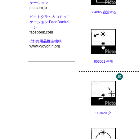
ケーション
pic-com.jp
604065 宿泊する
ピクトグラム＆コミュニ
ケーション FaceBookペ
ージ
facebook.com
(財)共用品推進機構
www.kyoyohin.org
903001 午前
903020 夕