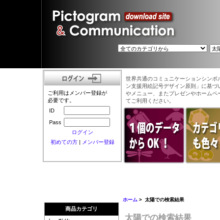
世界共通のコミュニケーションシンボ
ン支援用絵記号デザイン原則」に基づ
ご利用はメンバー登録が
やメニュー、またプレゼンやホームペ
必要です。
てご利用ください。
ID
Pass
ログイン
初めての方
|
メンバー登録
ホーム
> 太陽での検索結果
商品カテゴリ
太陽での検索結果