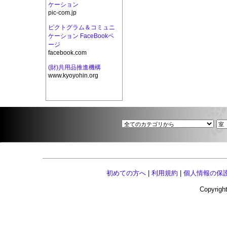
ケーション
pic-com.jp
ピクトグラム＆コミュニ
ケーション FaceBookペ
ージ
facebook.com
(財)共用品推進機構
www.kyoyohin.org
初めての方へ
|
利用規約
|
個人情報の保
Copyright