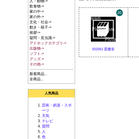
人・動物->
飲食物->
家の中->
家の外->
文化・社会->
動き・様子->
挨拶->
疑問・見当識->
アドホックカテゴリ->
出版物->
502061 図書室
ソフト->
グッズ->
その他->
新着商品...
全商品...
人気商品
芸術・娯楽・スポ
ーツ
天気
テレビ
質問
人
色