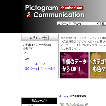
世界共通のコミュニケーションシンボ
ン支援用絵記号デザイン原則」に基づ
ご利用はメンバー登録が
やメニュー、またプレゼンやホームペ
必要です。
てご利用ください。
ID
Pass
ログイン
初めての方
|
メンバー登録
ホーム
> 室での検索結果
商品カテゴリ
室での検索結果