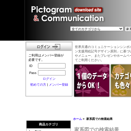
世界共通のコミュニケーションシンボ
ン支援用絵記号デザイン原則」に基づ
ご利用はメンバー登録が
やメニュー、またプレゼンやホームペ
必要です。
てご利用ください。
ID
Pass
ログイン
初めての方
|
メンバー登録
ホーム
> 家系図での検索結果
商品カテゴリ
家系図での検索結果