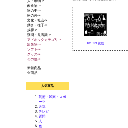
人・動物->
飲食物->
家の中->
家の外->
文化・社会->
動き・様子->
挨拶->
疑問・見当識->
アドホックカテゴリ->
101023 親戚
出版物->
ソフト->
グッズ->
その他->
新着商品...
全商品...
人気商品
芸術・娯楽・スポ
ーツ
天気
テレビ
質問
人
色