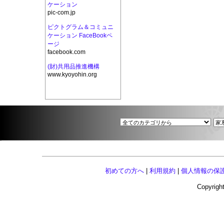
ケーション
pic-com.jp
ピクトグラム＆コミュニ
ケーション FaceBookペ
ージ
facebook.com
(財)共用品推進機構
www.kyoyohin.org
初めての方へ
|
利用規約
|
個人情報の保
Copyright