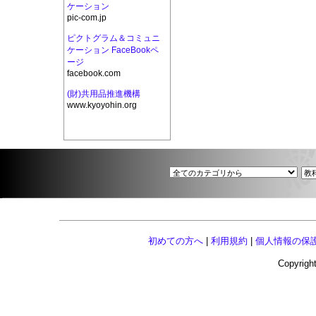
ケーション
pic-com.jp
ピクトグラム＆コミュニ
ケーション FaceBookペ
ージ
facebook.com
(財)共用品推進機構
www.kyoyohin.org
初めての方へ
|
利用規約
|
個人情報の保
Copyright