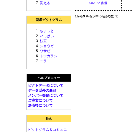
覚える
502022 書道
1
から
9
を表示中 (商品の数:
9
)
新着ピクトグラム
ちょっと
いっぱい
枝豆
ショウガ
ワサビ
トウガラシ
ニラ
ヘルプメニュー
ピクトデータについて
データ以外の商品
メンバー登録について
ご注文について
決済後について
link
ピクトグラム＆コミュニ