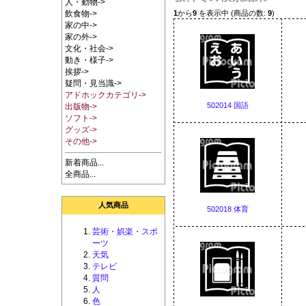
人・動物->
1
から
9
を表示中 (商品の数:
9
)
飲食物->
家の中->
家の外->
文化・社会->
動き・様子->
挨拶->
疑問・見当識->
アドホックカテゴリ->
502014 国語
出版物->
ソフト->
グッズ->
その他->
新着商品...
全商品...
人気商品
502018 体育
芸術・娯楽・スポ
ーツ
天気
テレビ
質問
人
色