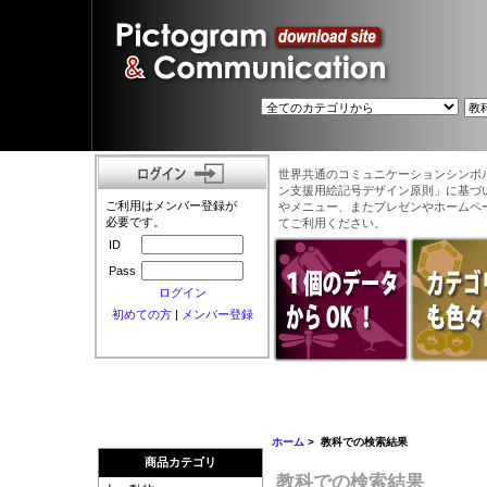
世界共通のコミュニケーションシンボ
ン支援用絵記号デザイン原則」に基づ
ご利用はメンバー登録が
やメニュー、またプレゼンやホームペ
必要です。
てご利用ください。
ID
Pass
ログイン
初めての方
|
メンバー登録
ホーム
> 教科での検索結果
商品カテゴリ
教科での検索結果