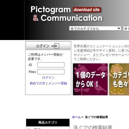
世界共通のコミュニケーションシンボ
ン支援用絵記号デザイン原則」に基づ
ご利用はメンバー登録が
やメニュー、またプレゼンやホームペ
必要です。
てご利用ください。
ID
Pass
ログイン
初めての方
|
メンバー登録
ホーム
> 泳ぐでの検索結果
商品カテゴリ
泳ぐでの検索結果