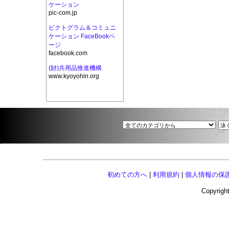
ケーション
pic-com.jp
ピクトグラム＆コミュニ
ケーション FaceBookペ
ージ
facebook.com
(財)共用品推進機構
www.kyoyohin.org
初めての方へ
|
利用規約
|
個人情報の保
Copyright