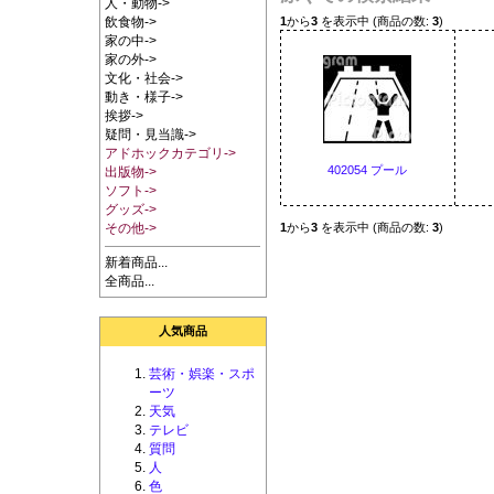
人・動物->
1
から
3
を表示中 (商品の数:
3
)
飲食物->
家の中->
家の外->
文化・社会->
動き・様子->
挨拶->
疑問・見当識->
アドホックカテゴリ->
402054 プール
出版物->
ソフト->
グッズ->
1
から
3
を表示中 (商品の数:
3
)
その他->
新着商品...
全商品...
人気商品
芸術・娯楽・スポ
ーツ
天気
テレビ
質問
人
色