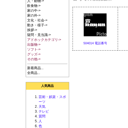
人・動物->
飲食物->
家の中->
家の外->
文化・社会->
動き・様子->
挨拶->
疑問・見当識->
アドホックカテゴリ->
504014 電話番号
出版物->
ソフト->
グッズ->
その他->
新着商品...
全商品...
人気商品
芸術・娯楽・スポ
ーツ
天気
テレビ
質問
人
色