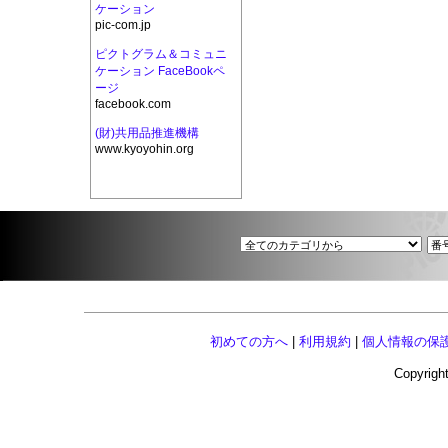
ケーション
pic-com.jp
ピクトグラム＆コミュニ
ケーション FaceBookペ
ージ
facebook.com
(財)共用品推進機構
www.kyoyohin.org
初めての方へ
|
利用規約
|
個人情報の保
Copyright