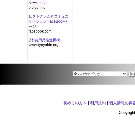
ケーション
pic-com.jp
ピクトグラム＆コミュニ
ケーション FaceBookペ
ージ
facebook.com
(財)共用品推進機構
www.kyoyohin.org
初めての方へ
|
利用規約
|
個人情報の保
Copyright