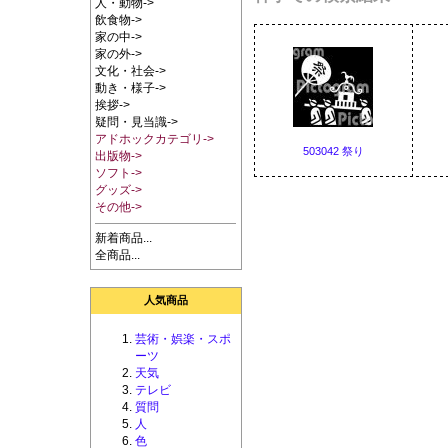
人・動物->
飲食物->
家の中->
家の外->
文化・社会->
動き・様子->
挨拶->
疑問・見当識->
アドホックカテゴリ->
503042 祭り
出版物->
ソフト->
グッズ->
その他->
新着商品...
全商品...
人気商品
芸術・娯楽・スポ
ーツ
天気
テレビ
質問
人
色