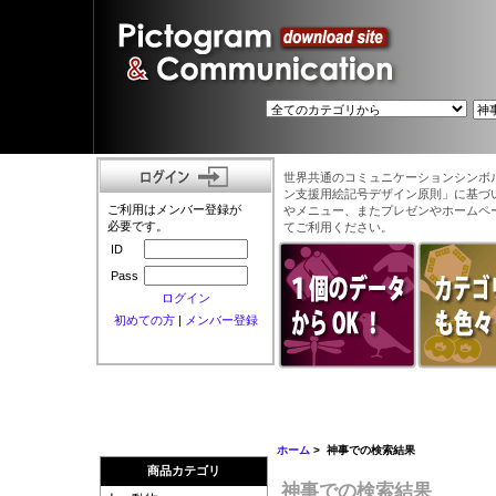
世界共通のコミュニケーションシンボ
ン支援用絵記号デザイン原則」に基づ
ご利用はメンバー登録が
やメニュー、またプレゼンやホームペ
必要です。
てご利用ください。
ID
Pass
ログイン
初めての方
|
メンバー登録
ホーム
> 神事での検索結果
商品カテゴリ
神事での検索結果