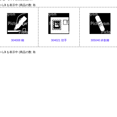
から
3
を表示中 (商品の数:
3
)
304008 糊
304021 切手
305040 絆創膏
から
3
を表示中 (商品の数:
3
)