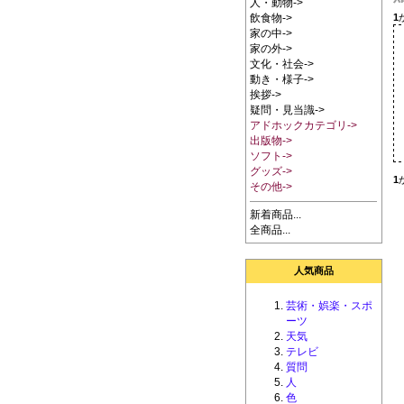
人・動物->
1
飲食物->
家の中->
家の外->
文化・社会->
動き・様子->
挨拶->
疑問・見当識->
アドホックカテゴリ->
出版物->
ソフト->
グッズ->
1
その他->
新着商品...
全商品...
人気商品
芸術・娯楽・スポ
ーツ
天気
テレビ
質問
人
色