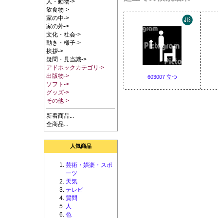
人・動物->
飲食物->
家の中->
家の外->
文化・社会->
動き・様子->
挨拶->
疑問・見当識->
アドホックカテゴリ->
出版物->
603007 立つ
ソフト->
グッズ->
その他->
新着商品...
全商品...
人気商品
芸術・娯楽・スポ
ーツ
天気
テレビ
質問
人
色