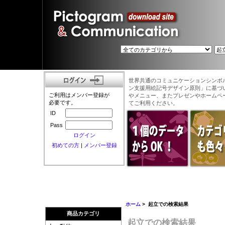
世界共通のコミュニケーションシンボ
ン支援用絵記号デザイン原則」に基づ
ご利用はメンバー登録が
やメニュー、またプレゼンやホームペ
必要です。
てご利用ください。
ID
Pass
ログイン
初めての方
|
メンバー登録
ホーム
> 起立での検索結果
商品カテゴリ
起立での検索結果