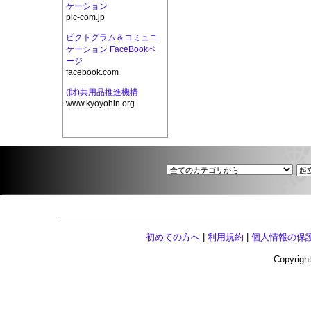
ケーション
pic-com.jp
ピクトグラム＆コミュニ
ケーション FaceBookペ
ージ
facebook.com
(財)共用品推進機構
www.kyoyohin.org
初めての方へ
|
利用規約
|
個人情報の保
Copyright