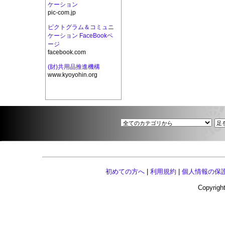
ケーション
pic-com.jp
ピクトグラム＆コミュニ
ケーション FaceBookペ
ージ
facebook.com
(財)共用品推進機構
www.kyoyohin.org
初めての方へ
|
利用規約
|
個人情報の保
Copyright