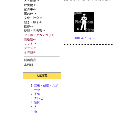
人・動物->
飲食物->
家の中->
家の外->
文化・社会->
動き・様子->
挨拶->
疑問・見当識->
アドホックカテゴリ->
601064 イライラ
出版物->
ソフト->
グッズ->
その他->
新着商品...
全商品...
人気商品
芸術・娯楽・スポ
ーツ
天気
テレビ
質問
人
色