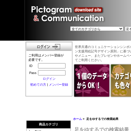
世界共通のコミュニケーションシンボ
ン支援用絵記号デザイン原則」に基づ
ご利用はメンバー登録が
やメニュー、またプレゼンやホームペ
必要です。
てご利用ください。
ID
Pass
ログイン
初めての方
|
メンバー登録
ホーム
> 足をゆするでの検索結果
商品カテゴリ
足をゆするでの検索結果