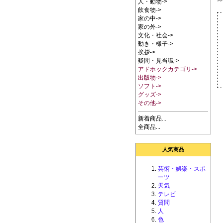
人・動物->
飲食物->
家の中->
家の外->
文化・社会->
動き・様子->
挨拶->
疑問・見当識->
アドホックカテゴリ->
出版物->
ソフト->
グッズ->
その他->
新着商品...
全商品...
人気商品
芸術・娯楽・スポ
ーツ
天気
テレビ
質問
人
色