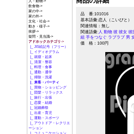
商品の詳細
人・動物->
飲食物->
家の中->
品 番:101016
家の外->
基本語彙:恋人（こいびと）
文化・社会->
関連情報：無し
動き・様子->
挨拶->
関連語彙:
人
動物
彼
彼女
彼
疑問・見当識->
組
手をつなぐ
ラブラブ
男
アドホックカテゴリ
->
価 格：100円
|_ JIS絵記号（フリー）
|_ イディオグラム
|_ 就寝・起床
|_ 清潔・整容
|_ 料理・食事
|_ 通勤・通学
|_ 掃除・洗濯
|_ 来客・パーティ
|_ 買物・ショッピング
|_ 団欒・リラックス
|_ 旅行・出張
|_ 恋愛・結婚
|_ 冠婚葬祭
|_ 出産・育児
|_ 運動・スポーツ
|_ アウトドア・レクリエ
ーション
|_ コミュニケーション