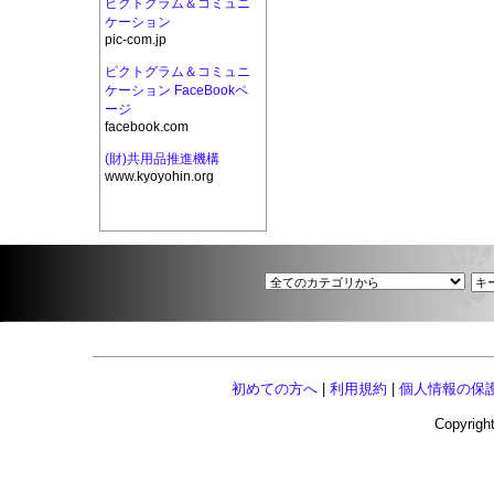
ピクトグラム＆コミュニ
ケーション
pic-com.jp
ピクトグラム＆コミュニ
ケーション FaceBookペ
ージ
facebook.com
(財)共用品推進機構
www.kyoyohin.org
初めての方へ
|
利用規約
|
個人情報の保
Copyright