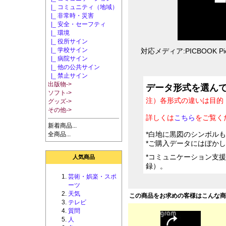
|_ コミュニティ（地域）
|_ 非常時・災害
|_ 安全・セーフティ
|_ 環境
|_ 役所サイン
|_ 学校サイン
対応メディア:PICBOOK Pic
|_ 病院サイン
|_ 他の公共サイン
|_ 禁止サイン
出版物->
データ形式を選ん
ソフト->
注）各形式の違いは目的
グッズ->
その他->
詳しくは
こちら
をご覧く
新着商品...
*白地に黒図のシンボル
全商品...
*ご購入データにはぼか
*コミュニケーション支
人気商品
録）。
芸術・娯楽・スポ
ーツ
天気
この商品をお求めの客様はこんな
テレビ
質問
人