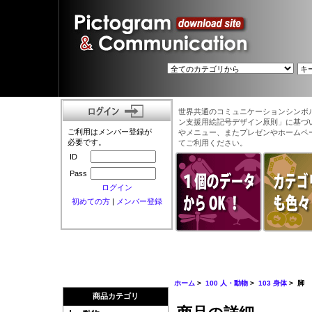
世界共通のコミュニケーションシンボ
ン支援用絵記号デザイン原則」に基づ
ご利用はメンバー登録が
やメニュー、またプレゼンやホームペ
必要です。
てご利用ください。
ID
Pass
ログイン
初めての方
|
メンバー登録
ホーム
>
100 人・動物
>
103 身体
> 脚
商品カテゴリ