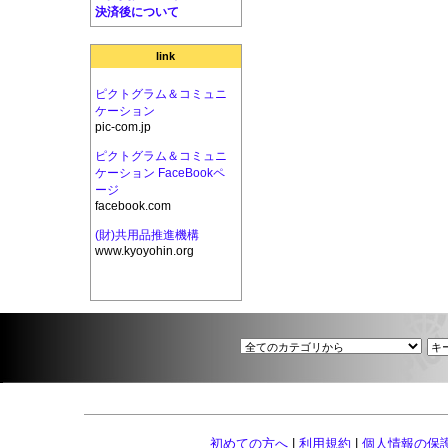
決済後について
link
ピクトグラム＆コミュニ
ケーション
pic-com.jp
ピクトグラム＆コミュニ
ケーション FaceBookペ
ージ
facebook.com
(財)共用品推進機構
www.kyoyohin.org
初めての方へ
|
利用規約
|
個人情報の保