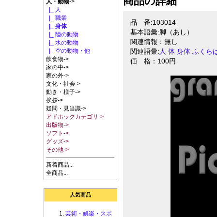
商品の詳細
人・動物
->
|_ 人
|_ 職業
品 番:103014
|_ 身体
基本語彙:脚（あし）
|_ 陸の動物
関連情報：無し
|_ 水の動物
|_ 空の動物・他
関連語彙:
人
体
身体
ふくら
飲食物->
価 格：100円
家の中->
家の外->
文化・社会->
動き・様子->
挨拶->
疑問・見当識->
アドホックカテゴリ->
出版物->
ソフト->
グッズ->
その他->
新着商品...
全商品...
人気商品
芸術・娯楽・スポ