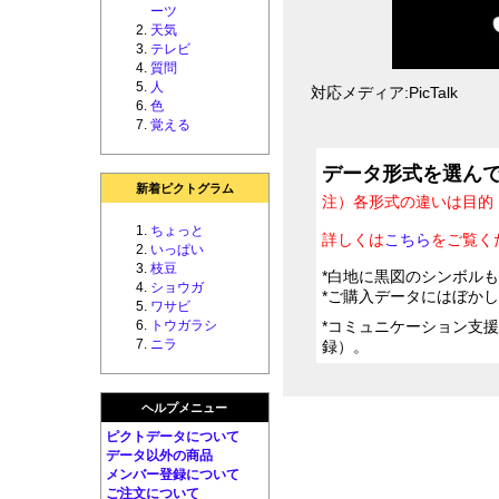
ーツ
天気
テレビ
質問
人
対応メディア:PicTalk
色
覚える
データ形式を選ん
新着ピクトグラム
注）各形式の違いは目的
ちょっと
詳しくは
こちら
をご覧く
いっぱい
枝豆
*白地に黒図のシンボル
ショウガ
*ご購入データにはぼか
ワサビ
トウガラシ
*コミュニケーション支
ニラ
録）。
ヘルプメニュー
ピクトデータについて
データ以外の商品
メンバー登録について
ご注文について