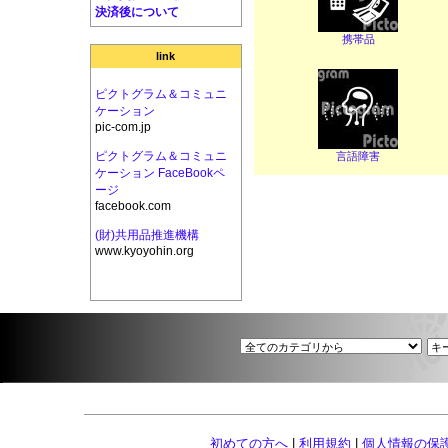
決済後について
携帯品
link
ピクトグラム＆コミュニ
ケーション
pic-com.jp
ピクトグラム＆コミュニ
言語障害
ケーション FaceBookペ
ージ
facebook.com
(財)共用品推進機構
www.kyoyohin.org
初めての方へ
|
利用規約
|
個人情報の保