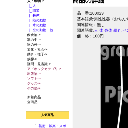
商品の詳細
人・動物
->
|_ 人
|_ 職業
品 番:103029
|_ 身体
基本語彙:男性性器（おちん
|_ 陸の動物
関連情報：無し
|_ 水の動物
|_ 空の動物・他
関連語彙:
人
体
身体
睾丸
ペ
飲食物->
価 格：100円
家の中->
家の外->
文化・社会->
動き・様子->
挨拶->
疑問・見当識->
アドホックカテゴリ->
出版物->
ソフト->
グッズ->
その他->
新着商品...
全商品...
人気商品
芸術・娯楽・スポ