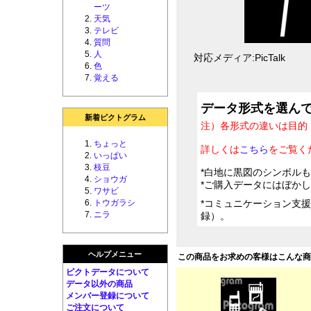
ーツ
天気
テレビ
質問
人
対応メディア:PicTalk
色
覚える
データ形式を選ん
新着ピクトグラム
注）各形式の違いは目的
ちょっと
詳しくは
こちら
をご覧く
いっぱい
枝豆
*白地に黒図のシンボル
ショウガ
*ご購入データにはぼか
ワサビ
トウガラシ
*コミュニケーション支
ニラ
録）。
ヘルプメニュー
この商品をお求めの客様はこんな
ピクトデータについて
データ以外の商品
メンバー登録について
ご注文について