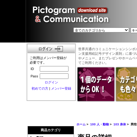
世界共通のコミュニケーションシンボ
ン支援用絵記号デザイン原則」に基づ
ご利用はメンバー登録が
やメニュー、またプレゼンやホームペ
必要です。
てご利用ください。
ID
Pass
ログイン
初めての方
|
メンバー登録
ホーム
>
100 人・動物
>
103 身体
> 男
商品カテゴリ