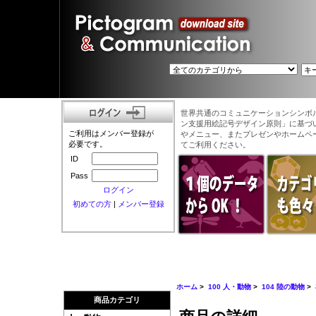
世界共通のコミュニケーションシンボ
ン支援用絵記号デザイン原則」に基づ
ご利用はメンバー登録が
やメニュー、またプレゼンやホームペ
必要です。
てご利用ください。
ID
Pass
ログイン
初めての方
|
メンバー登録
ホーム
>
100 人・動物
>
104 陸の動物
>
商品カテゴリ