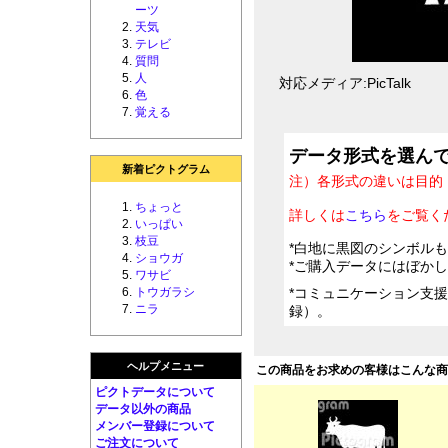
ーツ
天気
テレビ
質問
人
対応メディア:PicTalk
色
覚える
データ形式を選ん
新着ピクトグラム
注）各形式の違いは目的
ちょっと
詳しくは
こちら
をご覧く
いっぱい
枝豆
*白地に黒図のシンボル
ショウガ
*ご購入データにはぼか
ワサビ
トウガラシ
*コミュニケーション支
ニラ
録）。
ヘルプメニュー
この商品をお求めの客様はこんな
ピクトデータについて
データ以外の商品
メンバー登録について
ご注文について