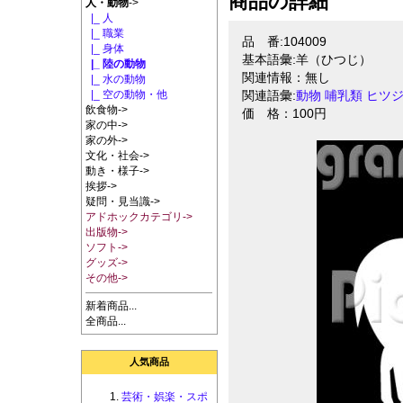
商品の詳細
人・動物
->
|_ 人
|_ 職業
品 番:104009
|_ 身体
基本語彙:羊（ひつじ）
|_ 陸の動物
関連情報：無し
|_ 水の動物
|_ 空の動物・他
関連語彙:
動物
哺乳類
ヒツ
飲食物->
価 格：100円
家の中->
家の外->
文化・社会->
動き・様子->
挨拶->
疑問・見当識->
アドホックカテゴリ->
出版物->
ソフト->
グッズ->
その他->
新着商品...
全商品...
人気商品
芸術・娯楽・スポ