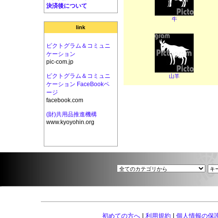
決済後について
牛
link
ピクトグラム＆コミュニ
ケーション
pic-com.jp
ピクトグラム＆コミュニ
山羊
ケーション FaceBookペ
ージ
facebook.com
(財)共用品推進機構
www.kyoyohin.org
初めての方へ
|
利用規約
|
個人情報の保