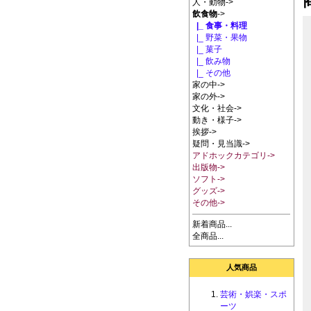
人・動物->
飲食物
->
|_ 食事・料理
|_ 野菜・果物
|_ 菓子
|_ 飲み物
|_ その他
家の中->
家の外->
文化・社会->
動き・様子->
挨拶->
疑問・見当識->
アドホックカテゴリ->
出版物->
ソフト->
グッズ->
その他->
新着商品...
全商品...
人気商品
芸術・娯楽・スポ
ーツ