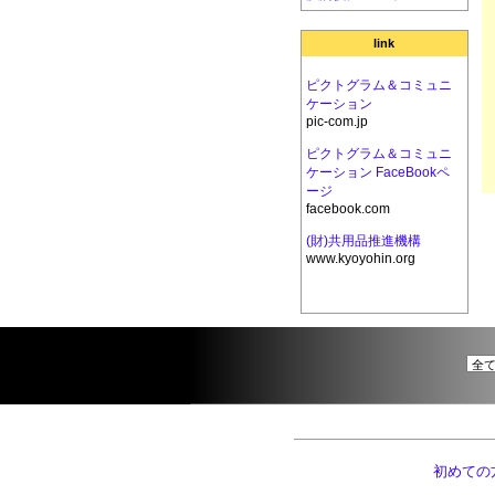
link
ピクトグラム＆コミュニ
ケーション
pic-com.jp
ピクトグラム＆コミュニ
ケーション FaceBookペ
ージ
facebook.com
(財)共用品推進機構
www.kyoyohin.org
初めての