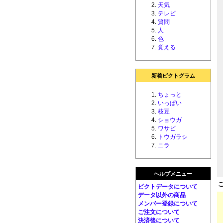
天気
テレビ
質問
人
色
覚える
新着ピクトグラム
ちょっと
いっぱい
枝豆
ショウガ
ワサビ
トウガラシ
ニラ
ヘルプメニュー
ピクトデータについて
データ以外の商品
メンバー登録について
ご注文について
決済後について