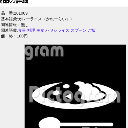
商品の詳細
品 番:201009
基本語彙:カレーライス（かれーらいす）
関連情報：無し
関連語彙:
食事
料理
主食
ハヤシライス
スプーン
ご飯
価 格：100円