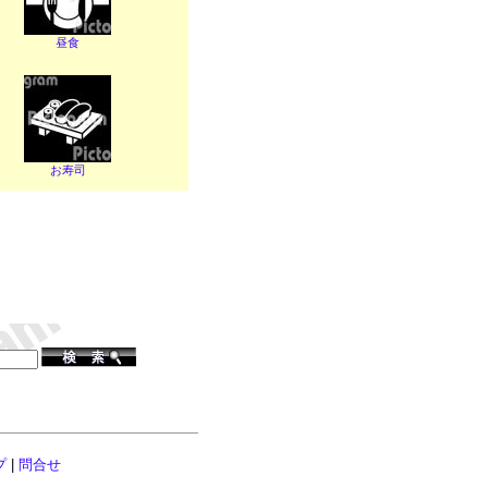
昼食
お寿司
プ
|
問合せ