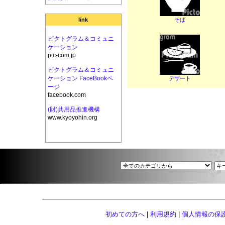
そば
link
ピクトグラム＆コミュニ
ケーション
pic-com.jp
ピクトグラム＆コミュニ
ケーション FaceBookペ
デザート
ージ
facebook.com
(財)共用品推進機構
www.kyoyohin.org
初めての方へ
|
利用規約
|
個人情報の保