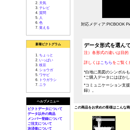
天気
テレビ
質問
人
色
対応メディア:PICBOOK Pic
覚える
新着ピクトグラム
データ形式を選ん
注）各形式の違いは目的
ちょっと
いっぱい
詳しくは
こちら
をご覧く
枝豆
ショウガ
*白地に黒図のシンボル
ワサビ
*ご購入データにはぼか
トウガラシ
ニラ
*コミュニケーション支
録）。
ヘルプメニュー
この商品をお求めの客様はこんな
ピクトデータについて
データ以外の商品
メンバー登録について
ご注文について
決済後について