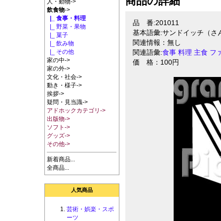
商品の詳細
人・動物->
飲食物
->
|_ 食事・料理
品 番:201011
|_ 野菜・果物
基本語彙:サンドイッチ（さ
|_ 菓子
関連情報：無し
|_ 飲み物
|_ その他
関連語彙:
食事
料理
主食
フ
家の中->
価 格：100円
家の外->
文化・社会->
動き・様子->
挨拶->
疑問・見当識->
アドホックカテゴリ->
出版物->
ソフト->
グッズ->
その他->
新着商品...
全商品...
人気商品
芸術・娯楽・スポ
ーツ