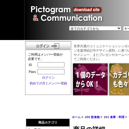
世界共通のコミュニケーションシンボ
ン支援用絵記号デザイン原則」に基づ
ご利用はメンバー登録が
やメニュー、またプレゼンやホームペ
必要です。
てご利用ください。
ID
Pass
ログイン
初めての方
|
メンバー登録
ホーム
>
200 飲食物
>
201 食事・料理
>
商品カテゴリ