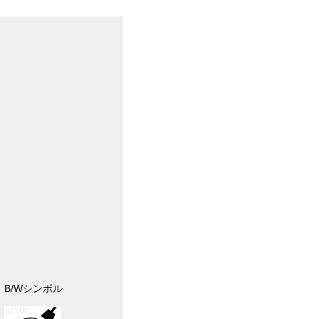
B/Wシンボル