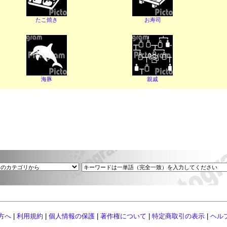
たこ焼き
お寿司
海豚
親戚
方へ
|
利用規約
|
個人情報の保護
|
著作権について
|
特定商取引の表示
|
ヘル