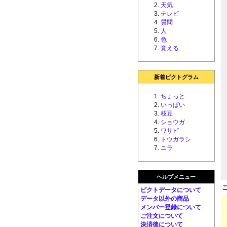
天気
テレビ
質問
人
色
覚える
新着ピクトグラム
ちょっと
いっぱい
枝豆
ショウガ
ワサビ
トウガラシ
ニラ
ヘルプメニュー
ピクトデータについて
データ以外の商品
メンバー登録について
ご注文について
決済後について