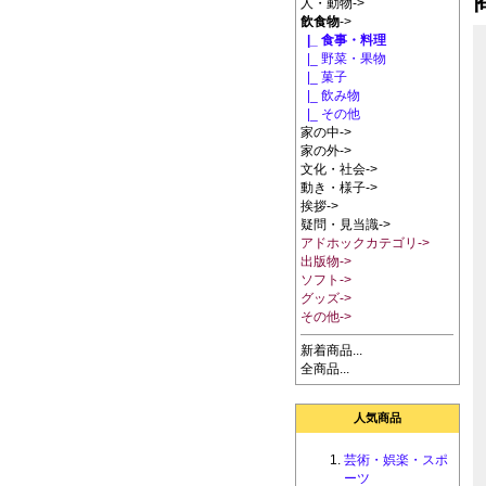
人・動物->
飲食物
->
|_ 食事・料理
|_ 野菜・果物
|_ 菓子
|_ 飲み物
|_ その他
家の中->
家の外->
文化・社会->
動き・様子->
挨拶->
疑問・見当識->
アドホックカテゴリ->
出版物->
ソフト->
グッズ->
その他->
新着商品...
全商品...
人気商品
芸術・娯楽・スポ
ーツ