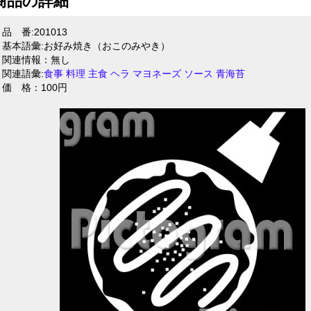
商品の詳細
品 番:201013
基本語彙:お好み焼き（おこのみやき）
関連情報：無し
関連語彙:
食事
料理
主食
ヘラ
マヨネーズ
ソース
青海苔
価 格：100円