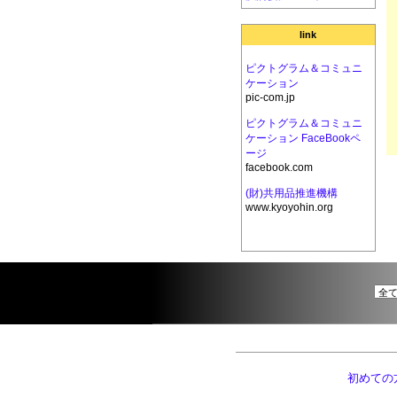
link
ピクトグラム＆コミュニ
ケーション
pic-com.jp
ピクトグラム＆コミュニ
ケーション FaceBookペ
ージ
facebook.com
(財)共用品推進機構
www.kyoyohin.org
初めての