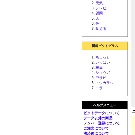
天気
テレビ
質問
人
色
覚える
新着ピクトグラム
ちょっと
いっぱい
枝豆
ショウガ
ワサビ
トウガラシ
ニラ
ヘルプメニュー
ピクトデータについて
データ以外の商品
メンバー登録について
ご注文について
決済後について