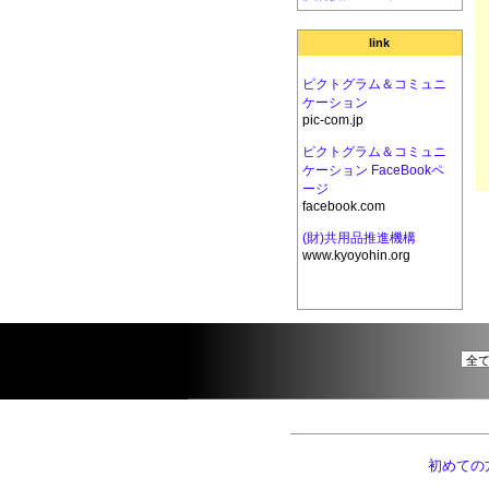
link
ピクトグラム＆コミュニ
ケーション
pic-com.jp
ピクトグラム＆コミュニ
ケーション FaceBookペ
ージ
facebook.com
(財)共用品推進機構
www.kyoyohin.org
初めての