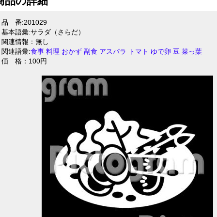
商品の詳細
品 番:201029
基本語彙:サラダ（さらだ）
関連情報：無し
関連語彙:
食事
料理
おかず
副食
アスパラ
トマト
ゆで卵
豆
菜っ葉
価 格：100円