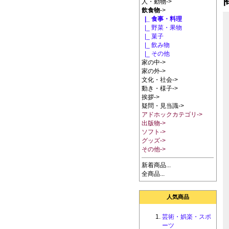
人・動物->
飲食物
->
|_ 食事・料理
|_ 野菜・果物
|_ 菓子
|_ 飲み物
|_ その他
家の中->
家の外->
文化・社会->
動き・様子->
挨拶->
疑問・見当識->
アドホックカテゴリ->
出版物->
ソフト->
グッズ->
その他->
新着商品...
全商品...
人気商品
芸術・娯楽・スポ
ーツ