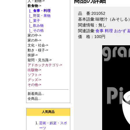
商品の詳細
人・動物->
飲食物
->
|_ 食事・料理
品 番:201052
|_ 野菜・果物
基本語彙:味噌汁（みそしる
|_ 菓子
関連情報：無し
|_ 飲み物
|_ その他
関連語彙:
食事
料理
おかず
家の中->
価 格：100円
家の外->
文化・社会->
動き・様子->
挨拶->
疑問・見当識->
アドホックカテゴリ->
出版物->
ソフト->
グッズ->
その他->
新着商品...
全商品...
人気商品
芸術・娯楽・スポ
ーツ