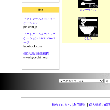
カレーライス
link
ピクトグラム＆コミュニ
ケーション
pic-com.jp
ピクトグラム＆コミュニ
ケーション FaceBookペ
うどん
ージ
facebook.com
(財)共用品推進機構
www.kyoyohin.org
初めての方へ
|
利用規約
|
個人情報の保