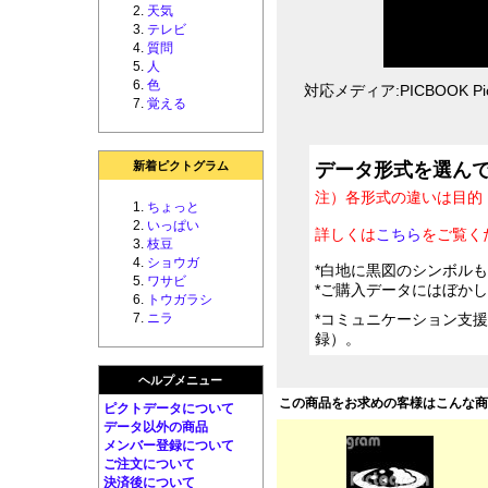
天気
テレビ
質問
人
色
対応メディア:PICBOOK Pic
覚える
新着ピクトグラム
データ形式を選ん
注）各形式の違いは目的
ちょっと
いっぱい
詳しくは
こちら
をご覧く
枝豆
ショウガ
*白地に黒図のシンボル
ワサビ
*ご購入データにはぼか
トウガラシ
ニラ
*コミュニケーション支
録）。
ヘルプメニュー
この商品をお求めの客様はこんな
ピクトデータについて
データ以外の商品
メンバー登録について
ご注文について
決済後について