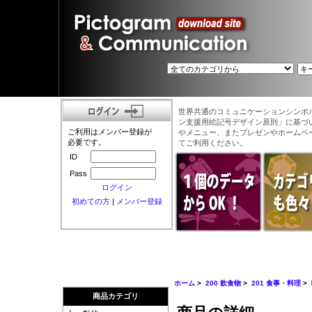
世界共通のコミュニケーションシンボ
ン支援用絵記号デザイン原則」に基づ
ご利用はメンバー登録が
やメニュー、またプレゼンやホームペ
必要です。
てご利用ください。
ID
Pass
ログイン
初めての方
|
メンバー登録
ホーム
>
200 飲食物
>
201 食事・料理
>
商品カテゴリ