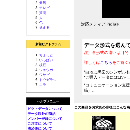
天気
テレビ
質問
人
色
対応メディア:PicTalk
覚える
新着ピクトグラム
データ形式を選ん
注）各形式の違いは目的
ちょっと
いっぱい
詳しくは
こちら
をご覧く
枝豆
ショウガ
*白地に黒図のシンボル
ワサビ
*ご購入データにはぼか
トウガラシ
ニラ
*コミュニケーション支
録）。
ヘルプメニュー
この商品をお求めの客様はこんな
ピクトデータについて
データ以外の商品
メンバー登録について
ご注文について
決済後について