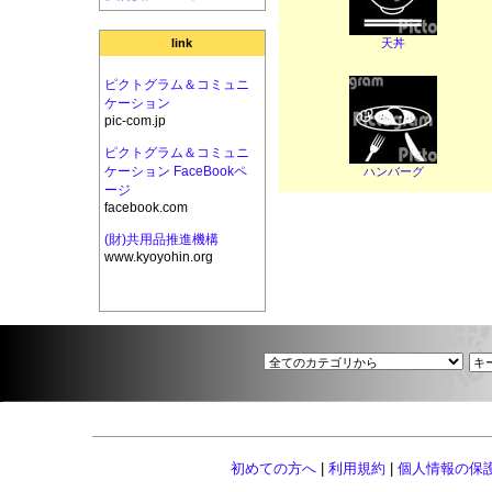
天丼
link
ピクトグラム＆コミュニ
ケーション
pic-com.jp
ピクトグラム＆コミュニ
ケーション FaceBookペ
ハンバーグ
ージ
facebook.com
(財)共用品推進機構
www.kyoyohin.org
初めての方へ
|
利用規約
|
個人情報の保