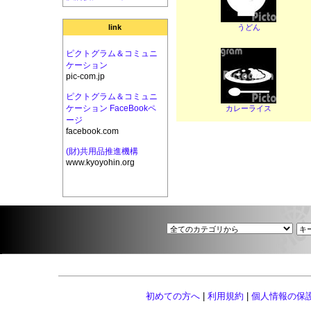
うどん
link
ピクトグラム＆コミュニ
ケーション
pic-com.jp
ピクトグラム＆コミュニ
ケーション FaceBookペ
カレーライス
ージ
facebook.com
(財)共用品推進機構
www.kyoyohin.org
初めての方へ
|
利用規約
|
個人情報の保