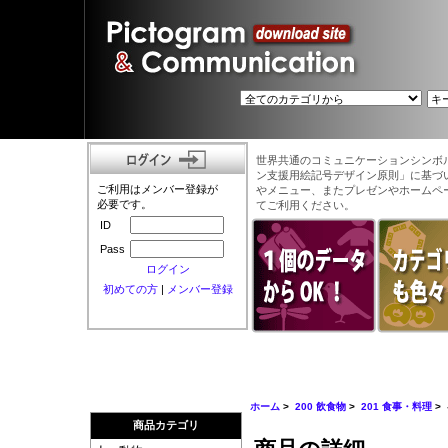
世界共通のコミュニケーションシンボ
ン支援用絵記号デザイン原則」に基づ
ご利用はメンバー登録が
やメニュー、またプレゼンやホームペ
必要です。
てご利用ください。
ID
Pass
ログイン
初めての方
|
メンバー登録
ホーム
>
200 飲食物
>
201 食事・料理
>
商品カテゴリ