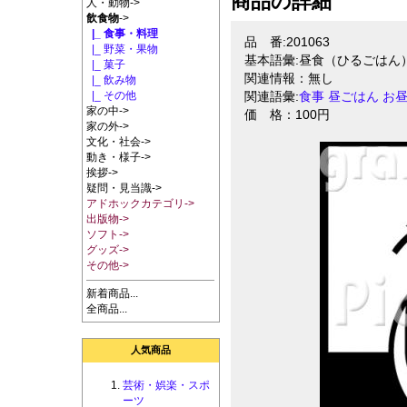
商品の詳細
人・動物->
飲食物
->
|_ 食事・料理
品 番:201063
|_ 野菜・果物
基本語彙:昼食（ひるごはん
|_ 菓子
関連情報：無し
|_ 飲み物
|_ その他
関連語彙:
食事
昼ごはん
お
家の中->
価 格：100円
家の外->
文化・社会->
動き・様子->
挨拶->
疑問・見当識->
アドホックカテゴリ->
出版物->
ソフト->
グッズ->
その他->
新着商品...
全商品...
人気商品
芸術・娯楽・スポ
ーツ