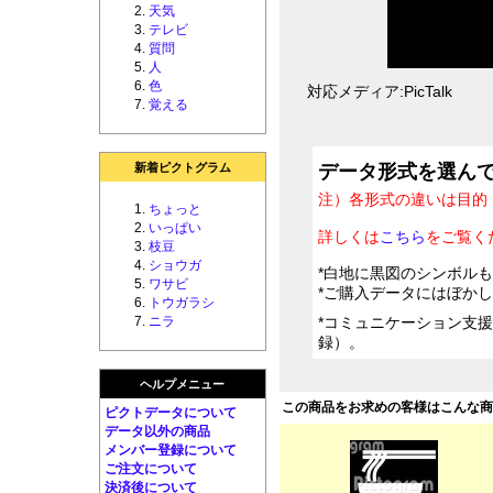
天気
テレビ
質問
人
色
対応メディア:PicTalk
覚える
新着ピクトグラム
データ形式を選ん
注）各形式の違いは目的
ちょっと
いっぱい
詳しくは
こちら
をご覧く
枝豆
ショウガ
*白地に黒図のシンボル
ワサビ
*ご購入データにはぼか
トウガラシ
ニラ
*コミュニケーション支
録）。
ヘルプメニュー
この商品をお求めの客様はこんな
ピクトデータについて
データ以外の商品
メンバー登録について
ご注文について
決済後について