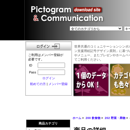
世界共通のコミュニケーションシンボ
ン支援用絵記号デザイン原則」に基づ
ご利用はメンバー登録が
やメニュー、またプレゼンやホームペ
必要です。
てご利用ください。
ID
Pass
ログイン
初めての方
|
メンバー登録
ホーム
>
200 飲食物
>
202 野菜・果物
>
商品カテゴリ