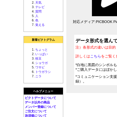
天気
テレビ
質問
人
色
対応メディア:PICBOOK Pic
覚える
新着ピクトグラム
データ形式を選ん
注）各形式の違いは目的
ちょっと
いっぱい
詳しくは
こちら
をご覧く
枝豆
ショウガ
*白地に黒図のシンボル
ワサビ
*ご購入データにはぼか
トウガラシ
ニラ
*コミュニケーション支
録）。
ヘルプメニュー
ピクトデータについて
データ以外の商品
メンバー登録について
ご注文について
決済後について