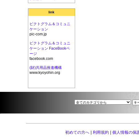
link
ピクトグラム＆コミュニ
ケーション
pic-com.jp
ピクトグラム＆コミュニ
ケーション FaceBookペ
ージ
facebook.com
(財)共用品推進機構
www.kyoyohin.org
初めての方へ
|
利用規約
|
個人情報の保