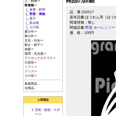
商品の詳細
人・動物->
飲食物
->
|_ 食事・料理
品 番:202017
|_ 野菜・果物
基本語彙:ほうれん草（ほう
|_ 菓子
関連情報：無し
|_ 飲み物
|_ その他
関連語彙:
野菜
ホーレンソー
家の中->
価 格：100円
家の外->
文化・社会->
動き・様子->
挨拶->
疑問・見当識->
アドホックカテゴリ->
出版物->
ソフト->
グッズ->
その他->
新着商品...
全商品...
人気商品
芸術・娯楽・スポ
ーツ