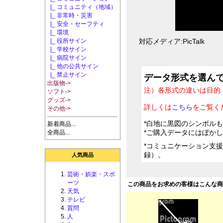
|_ コミュニティ（地域）
|_ 非常時・災害
|_ 安全・セーフティ
|_ 環境
|_ 役所サイン
対応メディア:PicTalk
|_ 学校サイン
|_ 病院サイン
|_ 他の公共サイン
|_ 禁止サイン
データ形式を選ん
出版物->
注）各形式の違いは目的
ソフト->
グッズ->
詳しくは
こちら
をご覧く
その他->
*白地に黒図のシンボル
新着商品...
*ご購入データにはぼか
全商品...
*コミュニケーション支
録）。
人気商品
芸術・娯楽・スポ
ーツ
この商品をお求めの客様はこんな
天気
テレビ
質問
人