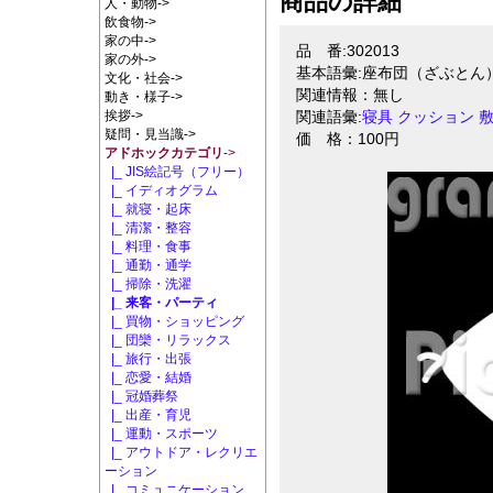
商品の詳細
人・動物->
飲食物->
家の中->
品 番:302013
家の外->
基本語彙:座布団（ざぶとん
文化・社会->
関連情報：無し
動き・様子->
挨拶->
関連語彙:
寝具
クッション
疑問・見当識->
価 格：100円
アドホックカテゴリ
->
|_ JIS絵記号（フリー）
|_ イディオグラム
|_ 就寝・起床
|_ 清潔・整容
|_ 料理・食事
|_ 通勤・通学
|_ 掃除・洗濯
|_ 来客・パーティ
|_ 買物・ショッピング
|_ 団欒・リラックス
|_ 旅行・出張
|_ 恋愛・結婚
|_ 冠婚葬祭
|_ 出産・育児
|_ 運動・スポーツ
|_ アウトドア・レクリエ
ーション
|_ コミュニケーション