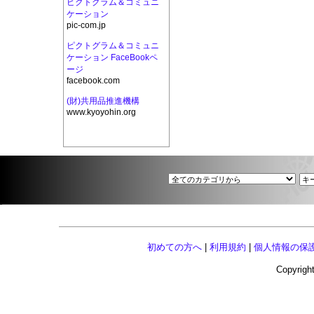
ピクトグラム＆コミュニ
ケーション
pic-com.jp
ピクトグラム＆コミュニ
ケーション FaceBookペ
ージ
facebook.com
(財)共用品推進機構
www.kyoyohin.org
初めての方へ
|
利用規約
|
個人情報の保
Copyright